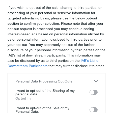
If you wish to opt-out of the sale, sharing to third parties, or
processing of your personal or sensitive information for
targeted advertising by us, please use the below opt-out
Caros fazendeiros(as),
section to confirm your selection. Please note that after your
Vale
temos agora mais atualizações para o
opt-out request is processed you may continue seeing
Edelvais
, quem está conseguindo acompanhar?
interest-based ads based on personal information utilized by
us or personal information disclosed to third parties prior to
your opt-out. You may separately opt-out of the further
disclosure of your personal information by third parties on the
IAB’s list of downstream participants. This information may
Agora você poderá contar com um conjunto de
also be disclosed by us to third parties on the
IAB’s List of
Floresta do Norte
missões para a
e para os
Downstream Participants
that may further disclose it to other
Jardins Alpinos
third parties.
Personal Data Processing Opt Outs
I want to opt-out of the Sharing of my
personal data.
Opted In
I want to opt-out of the Sale of my
Personal Data.