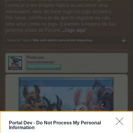
começar o teu próprio tópico ou escrever uma
mensagem, tens de fazer login no jogo primeiro.
Por favor, certifica-te de que te registas se não
tens uma conta no jogo. Estamos à espera da tua
próxima visita ao Fórum!
„Joga aqui“
Status do Tópico:
Não está aberto para novas respostas.
Professor
Board Administrator
Team Farmerama PT
Portal Dev -
Do Not Process My Personal
Information