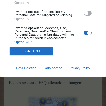
Opted In
I want to opt-out of processing my
Personal Data for Targeted Advertising.
Opted In
I want to opt-out of Collection, Use,
Retention, Sale, and/or Sharing of my
Personal Data that Is Unrelated with the
Purposes for which it was collected.
A nova atualização estará disponível a partir de
Opted Out
Quarta-feira, 12 de Julho
amanhã
, às:
CONFIRM
16:00 horas Horário CEST
15:00 horas Horário de Lisboa
11:00 horas Horário de Brasília
Data Deletion
Data Access
Privacy Policy
Podem acessar a FAQ clicando na imagem: