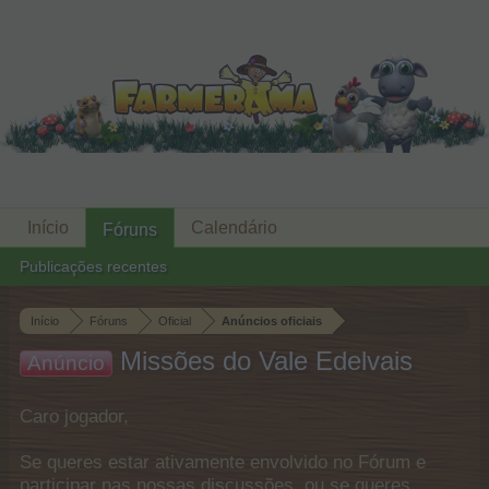
Início
Calendário
Fóruns
Publicações recentes
Início
Fóruns
Oficial
Anúncios oficiais
Missões do Vale Edelvais
Anúncio
Caro jogador,
Se queres estar ativamente envolvido no Fórum e
participar nas nossas discussões, ou se queres