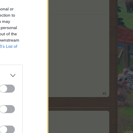
sonal or
ection to
ou may
 personal
out of the
 downstream
B’s List of
#3