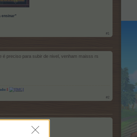
a ensinar”
#1
 é preciso para subir de nivel, venham maisss rs
ado:
1
#2