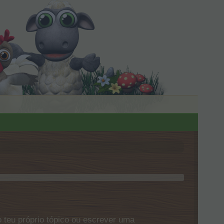
 teu próprio tópico ou escrever uma