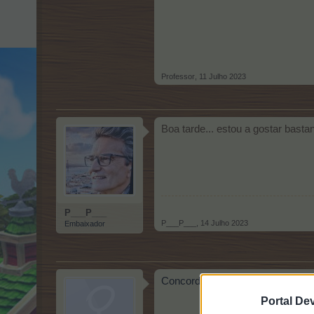
Professor
,
11 Julho 2023
Boa tarde... estou a gostar bast
P___P___
P___P___
,
14 Julho 2023
Embaixador
Concordo com você P__P__ vie
Portal De