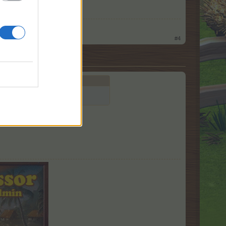
ado:
1
#4