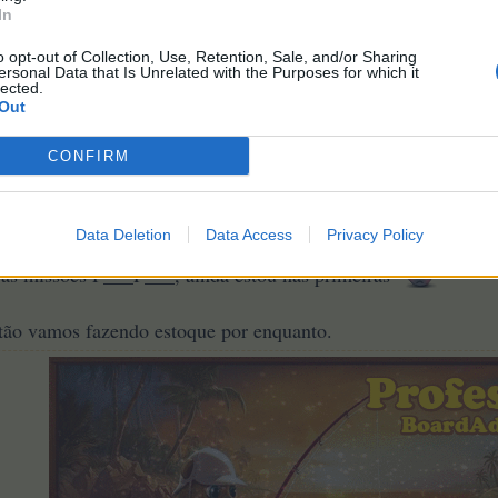
In
o opt-out of Collection, Use, Retention, Sale, and/or Sharing
Fazenda:
261
Ilha:
1.139
Vale Edelvais
:
42
Zona Industrial:
5
Merc
ersonal Data that Is Unrelated with the Purposes for which it
lected.
Out
CONFIRM
is tarefas?
Data Deletion
Data Access
Privacy Policy
 as missões P___P___, ainda estou nas primeiras
tão vamos fazendo estoque por enquanto.