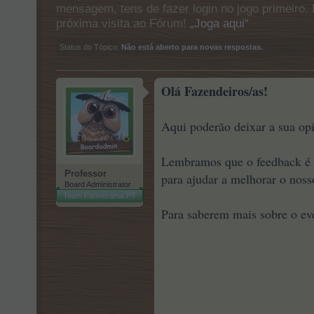
mensagem, tens de fazer login no jogo primeiro. 
próxima visita ao Fórum!
„Joga aqui“
Status do Tópico:
Não está aberto para novas respostas.
Olá Fazendeiros/as!
Aqui poderão deixar a sua op
Lembramos que o feedback é de
Professor
para ajudar a melhorar o noss
Board Administrator
Team Farmerama PT
Para saberem mais sobre o ev