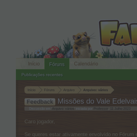
Início
Calendário
Fóruns
Publicações recentes
Início
Fóruns
Arquivo
Arquivo: vários
Missões do Vale Edelvai
Feedback
Discussão em '
Arquivo: vários
' iniciada por
Professor
,
11 Julho 2023
.
Caro jogador,
Se queres estar ativamente envolvido no Fórum e