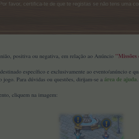
Por favor, certifica-te de que te registas se não tens uma c
"Missões 
inião, positiva ou negativa, em relação ao Anúncio
stinado específico e exclusivamente ao evento/anúncio e qua
área de ajuda
o jogo. Para dúvidas ou questões, dirijam-se a
.
ento, cliquem na imagem: