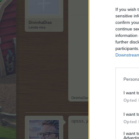
If you wish 
sensitive in
confirm you
DininhaDias
Lenda-viva
continue se
information 
further disc
participants
Downstream 
Persona
I want t
DininhaDias
,
15 Julho 2023
Opted 
I want t
opsss, já acabaram... para quand
Opted 
I want 
Advertis