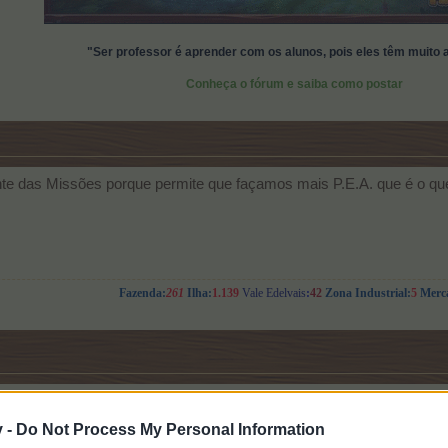
"Ser professor é aprender com os alunos, pois eles têm muito 
Conheça o fórum e saiba como postar
ante das Missões porque permite que façamos mais P.E.A. que é o que
Fazenda:
261
Ilha:
1.139
Vale Edelvais
:
42
Zona Industrial:
5
Merc
ram mesmo em boa hora estas missões.
v -
Do Not Process My Personal Information