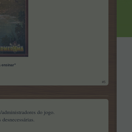
a ensinar”
#5
/administradores do jogo.
 desnecessárias.