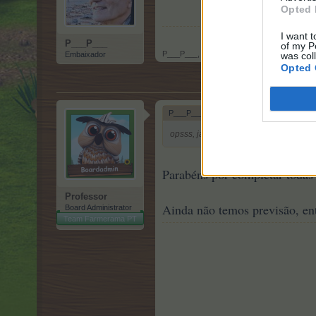
Opted 
I want t
P___P___
of my P
P___P___
,
17 Julho 2023
Embaixador
was col
Opted 
P___P___ disse:
↑
opsss, já acabaram... para quando ma
Parabéns por completar todas
Professor
Ainda não temos previsão, en
Board Administrator
Team Farmerama PT