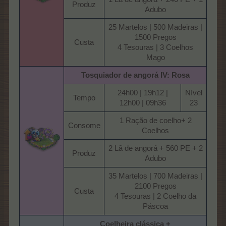
Produz​
Adubo​
25 Martelos | 500 Madeiras |
1500 Pregos
Custa​
4 Tesouras | 3 Coelhos
Mago​
Tosquiador de angorá IV: Rosa
24h00 | 19h12 |
Nível
Tempo​
12h00 | 09h36​
23​
1 Ração de coelho+ 2
Consome​
Coelhos​
2 Lã de angorá + 560 PE + 2
Produz​
Adubo​
35 Martelos | 700 Madeiras |
2100 Pregos
Custa​
4 Tesouras | 2 Coelho da
Páscoa​
Coelheira clássica +