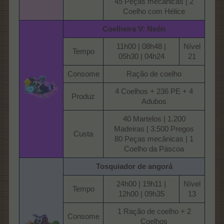
45 Peças mecânicas | 2
Coelho com Hélice​
Coelheira V: Neón
11h00 | 08h48 |
Nível
Tempo​
05h30 | 04h24​
21​
Consome​
Ração de coelho​
4 Coelhos + 236 PE + 4
Produz​
Adubos​
40 Martelos | 1.200
Madeiras | 3.500 Pregos
Custa​
80 Peças mecânicas | 1
Coelho da Páscoa​
Tosquiador de angorá
24h00 | 19h11 |
Nível
Tempo​
12h00 | 09h35​
13​
1 Ração de coelho + 2
Consome​
Coelhos​