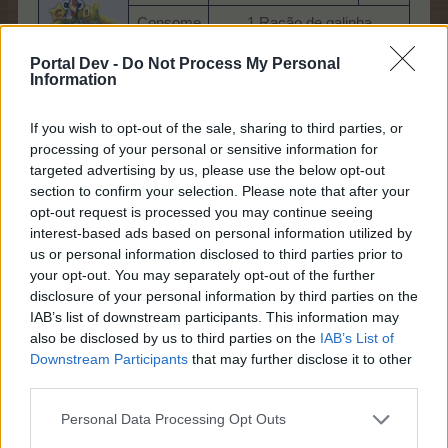
Consome​
1 Ração de galinha​
1 Galinha + 10 PE + 1
Portal Dev -
Do Not Process My Personal
Produz​
Adubo​
Information
Custa​
Não está à venda​
If you wish to opt-out of the sale, sharing to third parties, or
Oficina de Galinhas do terror
processing of your personal or sensitive information for
targeted advertising by us, please use the below opt-out
21h36 | 17h16 |
Nível
section to confirm your selection. Please note that after your
Tempo​
10h48 | 08h38​
2​
opt-out request is processed you may continue seeing
interest-based ads based on personal information utilized by
1 Ração de galinha + 3
Consome​
us or personal information disclosed to third parties prior to
Galinhas​
your opt-out. You may separately opt-out of the further
Produz​
1 Ovo + 140 PE + 1 Adubo​
disclosure of your personal information by third parties on the
IAB’s list of downstream participants. This information may
Custa​
Não está à venda​
also be disclosed by us to third parties on the
IAB’s List of
Downstream Participants
that may further disclose it to other
Imagem
Nome
PE
Contravalor
Imagem
N
third parties.
1
Gal
Personal Data Processing Opt Outs
Galinha​
25 MC​
PE​
Peq