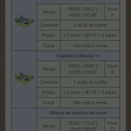
05h50 | 05h12 |
Nível
Tempo​
03h15 | 02h36​
2​
Consome​
1 ração de coelho​
Produz​
1 Coelho + 28 PE + 1 Adubo​
Custa​
Não está à venda​
Coelheira clássica ++
03h53 | 03h07 |
Nível
Tempo​
01h56 | 01h33​
4​
Consome​
1 ração de coelho​
Produz​
1 Coelho + 40 PE + 1 Adubo​
Custa​
Não está à venda​
Oficina de coelhos do terror
21h36 | 17h16 |
Nível
Tempo​
10h48 | 08h38​
13​