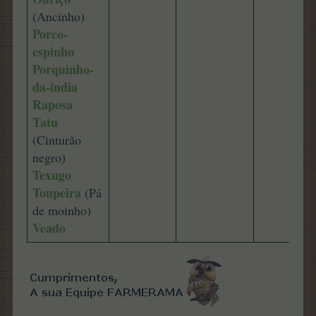
(Ancinho)
Porco-
espinho
Porquinho-
da-índia
Raposa
Tatu
(Cinturão
negro)
Texugo
Toupeira
(Pá
de moinho)
Veado