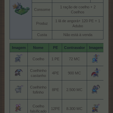
1 ração de coelho + 2
Consome​
Coelhos​
1 lã de angorá+ 120 PE + 1
Produz​
Adubo​
Custa​
Não está à venda​
Imagem
Nome
PE
Contravalor
Imagem
N
Coe
Coelho​
1 PE​
72 MC​
Coelhinho
C
4PE​
900 MC​
castanho​
M
C
Coelhinho
8PE​
2.500 MC​
fofinho​
Hé
C
Coelho
12PE​
8.300 MC​
falsificado​