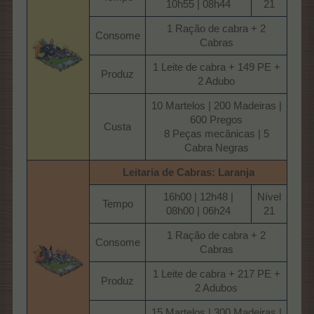
10h55 | 08h44​
21​
1 Ração de cabra + 2
Consome​
Cabras​
1 Leite de cabra + 149 PE +
Produz​
2 Adubo​
10 Martelos | 200 Madeiras |
600 Pregos
Custa​
8 Peças mecânicas | 5
Cabra Negras​
Leitaria de Cabras: Laranja
16h00 | 12h48 |
Nível
Tempo​
08h00 | 06h24​
21​
1 Ração de cabra + 2
Consome​
Cabras​
1 Leite de cabra + 217 PE +
Produz​
2 Adubos​
15 Martelos | 300 Madeiras |