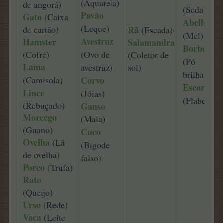
(Aquarela)
de angorá)
(Seda)
Pavão
Gato
(Caixa
Abelha
(Leque)
de cartão)
Rã
(Escada)
(Mel)
Avestruz
Hamster
Salamandra
Borboleta
(Cofre)
(Ovo de
(Coletor de
(Pó
Lama
avestruz)
sol)
brilhante)
(Camisola)
Corvo
Escorpião
Lince
(Jóias)
(Flabelo)
(Rebuçado)
Ganso
Morcego
(Mala)
(Guano)
Cuco
Ovelha
(Lã
(Bigode
de ovelha)
falso)
Porco
(Trufa)
Rato
(Queijo)
Urso
(Rede)
Vaca
(Leite