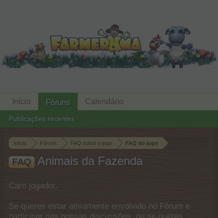
Início
Calendário
Fóruns
Publicações recentes
Início
Fóruns
FAQ sobre o jogo
FAQ do jogo
Animais da Fazenda
FAQ
Caro jogador,
Se queres estar ativamente envolvido no Fórum e
participar nas nossas discussões, ou se queres