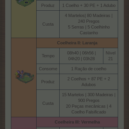
Produz​
1 Coelho + 30 PE + 1 Adubo​
4 Martelos| 80 Madeiras |
240 Pregos
Custa​
5 Serras | 5 Coelhinho
Castanho​
Coelheira II: Laranja
08h40 | 06h56 |
Nível
Tempo​
04h20 | 03h28​
21​
Consome​
1 Ração de coelho​
2 Coelhos + 87 PE + 2
Produz​
Adubos​
15 Martelos | 300 Madeiras |
900 Pregos
Custa​
20 Peças mecânicas | 4
Coelho Falsificado​
Coelheira III: Vermelha