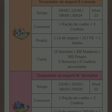
Tosquiador de angorá II: Laranja
16h00 | 12h48 |
Nível
Tempo​
08h00 | 06h24​
23​
1 Ração de coelho + 2
Consome​
Coelhos​
1 Lã de angorá + 217 PE + 1
Produz​
Adubo​
15 Martelos | 300 Madeiras |
900 Pregos
Custa​
3 Tesouras | 4 Coelhos
assustados​
Tosquiador de angorá III: Vermelha
13h40 | 10h56 |
Nível
Tempo​
06h50 | 05h28​
23​
1 Ração de coelho + 2
Consome​
Coelhos​
1 Lã de angorá + 240 PE + 1