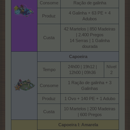
Consome​
Ração de galinha​
4 Galinha + 63 PE + 4
Produz​
Adubos​
42 Martelos | 850 Madeiras
| 2.400 Pregos
Custa​
14 Serras | 1 Galinha
dourada​
Capoeira
24h00 | 19h12 |
Nível
Tempo​
12h00 | 09h36​
2​
1 Ração de galinha + 3
Consome​
Galinhas​
Produz​
1 Ovo + 140 PE + 1 Adubo​
10 Martelos | 200 Madeiras
Custa​
| 600 Pregos​
Capoeira
I: Amarela