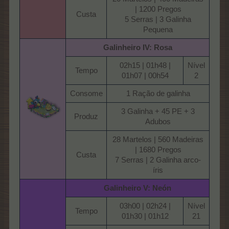
| 1200 Pregos
Custa​
5 Serras | 3 Galinha
Pequena​
Galinheiro IV: Rosa
02h15 | 01h48 |
Nível
Tempo​
01h07 | 00h54​
2​
Consome​
1 Ração de galinha​
3 Galinha + 45 PE + 3
Produz​
Adubos​
28 Martelos | 560 Madeiras
| 1680 Pregos
Custa​
7 Serras | 2 Galinha arco-
íris​
Galinheiro V: Neón
03h00 | 02h24 |
Nível
Tempo​
01h30 | 01h12​
21​