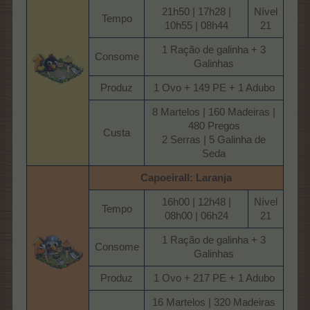
21h50 | 17h28 |
Nível
Tempo​
10h55 | 08h44​
21​
1 Ração de galinha + 3
Consome​
Galinhas​
Produz​
1 Ovo + 149 PE + 1 Adubo​
8 Martelos | 160 Madeiras |
480 Pregos
Custa​
2 Serras | 5 Galinha de
Seda​
CapoeiraII: Laranja
16h00 | 12h48 |
Nível
Tempo​
08h00 | 06h24​
21​
1 Ração de galinha + 3
Consome​
Galinhas​
Produz​
1 Ovo + 217 PE + 1 Adubo​
16 Martelos | 320 Madeiras