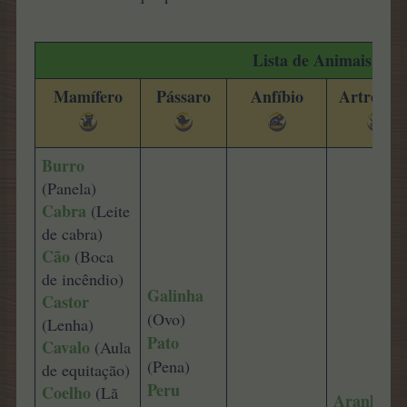
Lista de Animais
Mamífero
Pássaro
Anfíbio
Artrópod
Burro
(Panela)
Cabra
(Leite
de cabra)
Cão
(Boca
de incêndio)
Galinha
Castor
(Ovo)
(Lenha)
Pato
Cavalo
(Aula
(Pena)
de equitação)
Peru
Coelho
(Lã
Aranha