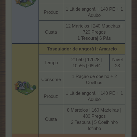
1 Lã de angorá + 140 PE + 1
Produz​
Adubo​
12 Martelos | 240 Madeiras |
Custa​
720 Pregos
1 Tesoura| 6 Pás​
Tosquiador de angorá I: Amarelo
21h50 | 17h28 |
Nível
Tempo​
10h55 | 08h44​
23​
1 Ração de coelho + 2
Consome​
Coelhos​
1 Lã de angorá + 149 PE + 1
Produz​
Adubo​
8 Martelos | 160 Madeiras |
480 Pregos
Custa​
2 Tesoura | 5 Coelhinho
fofinho​