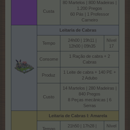
80 Martelos | 800 Madeiras |
1.200 Pregos
Custa​
60 Pás | 1 Professor
Carneiro​
Leitaria de Cabras
24h00 | 19h11 |
Nível
Tempo​
12h00 | 09h35​
17​
1 Ração de cabra + 2
Consome​
Cabras​
1 Leite de cabra + 140 PE +
Produz​
2 Adubo​
14 Martelos | 280 Madeiras |
840 Pregos
Custo​
8 Peças mecânicas | 6
Serras​
Leitaria de Cabras
I: Amarela
21h50 | 17h28 |
Nível
Tempo​