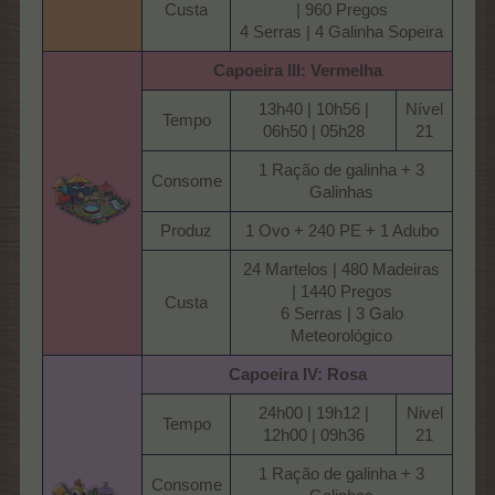
Custa​
| 960 Pregos
4 Serras | 4 Galinha Sopeira​
Capoeira
III: Vermelha
13h40 | 10h56 |
Nível
Tempo​
06h50 | 05h28​
21​
1 Ração de galinha + 3
Consome​
Galinhas​
Produz​
1 Ovo + 240 PE + 1 Adubo​
24 Martelos | 480 Madeiras
| 1440 Pregos
Custa​
6 Serras | 3 Galo
Meteorológico​
Capoeira
IV: Rosa
24h00 | 19h12 |
Nivel
Tempo​
12h00 | 09h36​
21​
1 Ração de galinha + 3
Consome​