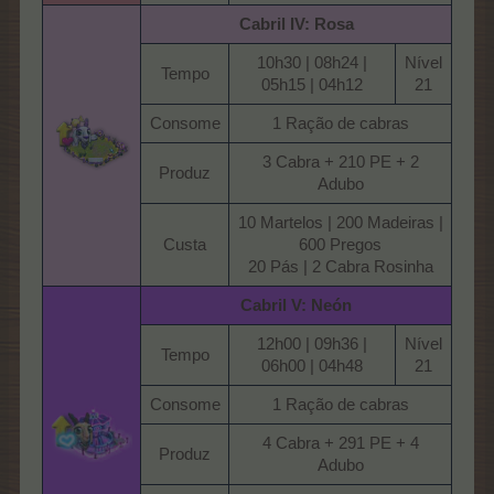
Cabril IV: Rosa
10h30 | 08h24 |
Nível
Tempo​
05h15 | 04h12​
21​
Consome​
1 Ração de cabras​
3 Cabra + 210 PE + 2
Produz​
Adubo​
10 Martelos | 200 Madeiras |
Custa​
600 Pregos
20 Pás | 2 Cabra Rosinha​
Cabril V: Neón
12h00 | 09h36 |
Nível
Tempo​
06h00 | 04h48​
21​
Consome​
1 Ração de cabras​
4 Cabra + 291 PE + 4
Produz​
Adubo​