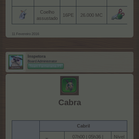
Pá
Coelho
L
16PE​
26.000 MC​
assustado​
An
11 Fevereiro 2016
Inspetora
Board Administrator
Team Farmerama PT
Cabra
Cabril
07h00 | 05h36 |
Nível