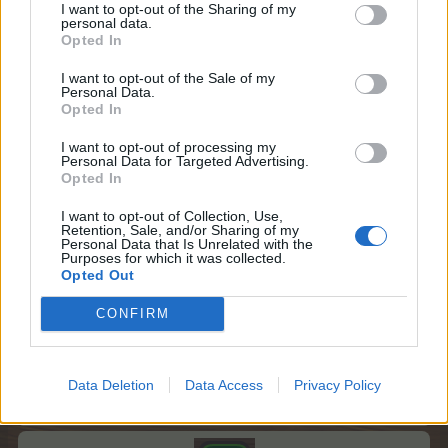
I want to opt-out of the Sharing of my
personal data.
Galinha
4
G
Opted In
700 MC​
Castanha​
PE​
Metere
I want to opt-out of the Sale of my
Personal Data.
Galinha
8
Galinh
1.900 MC​
Opted In
de Seda​
PE​
ír
I want to opt-out of processing my
Galinha
12
Gal
Personal Data for Targeted Advertising.
6.300 MC​
maluca​
PE​
Dou
Opted In
I want to opt-out of Collection, Use,
Galinha
16
Retention, Sale, and/or Sharing of my
20.000 MC​
O
Sopeira​
PE​
Personal Data that Is Unrelated with the
Purposes for which it was collected.
Opted Out
5 Janeiro 2016
CONFIRM
Inspetora
Data Deletion
Data Access
Privacy Policy
Board Administrator
Team Farmerama PT