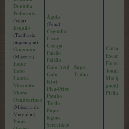
Doninha
Fedorenta
Águia
(Vela)
(Pena)
Esquilo
Cegonha
(Toalha de
Cisne
piquenique)
Coruja
Caracol
Guaxinim
Faisão
Escaravel
(Máscara)
Falcão
Formiga
Iaque
Gaio-Azul
Sapo
Joaninha
Lobo
Galo
Tritão
Lontra
Mariposa-
Kiwi
Marmota
poodle
Pica-Peixe
Morsa
Pirilampo
Pombo
Ornitorrinco
Tordo
(Máscara de
Papa-
Mergulho)
léguas
Pónei
Secretário
Ouriço