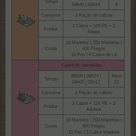
Tempo​
04h40 | 03h44​
6​
Consome​
1 Ração de cabras​
2 Cabra + 109 PE + 2
Produz​
Adubo​
10 Martelos | 200 Madeiras |
Custa​
600 Pregos
10 Pás | 4 Cabra de Lã​
Cabril III: Vermelho
08h00 | 06h24 |
Nivel
Tempo​
04h00 | 03h12​
21​
Consome​
1 Ração de cabras​
2 Cabra + 128 PE + 2
Produz​
Adubos​
10 Martelos | 200 Madeiras |
Custa​
600 Pregos
15 Pás | 3 Cabra Voadora​