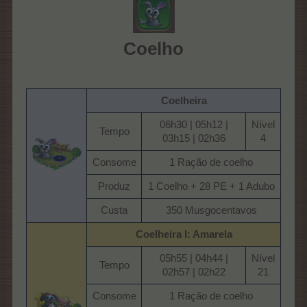
Coelho
Coelheira
06h30 | 05h12 |
Nível
Tempo​
03h15 | 02h36​
4​
Consome​
1 Ração de coelho​
Produz​
1 Coelho + 28 PE + 1 Adubo​
Custa​
350 Musgocentavos​
Coelheira I: Amarela
05h55 | 04h44 |
Nível
Tempo​
02h57 | 02h22​
21​
Consome​
1 Ração de coelho​