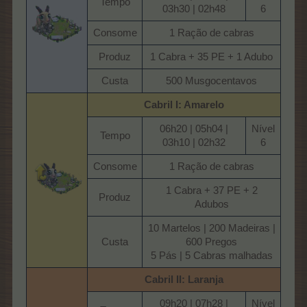
Tempo​
03h30 | 02h48​
6​
Consome​
1 Ração de cabras​
Produz​
1 Cabra + 35 PE + 1 Adubo​
Custa​
500 Musgocentavos​
Cabril I: Amarelo
06h20 | 05h04 |
Nível
Tempo​
03h10 | 02h32​
6​
Consome​
1 Ração de cabras​
1 Cabra + 37 PE + 2
Produz​
Adubos​
10 Martelos | 200 Madeiras |
Custa​
600 Pregos
5 Pás | 5 Cabras malhadas​
Cabril II: Laranja
09h20 | 07h28 |
Nível