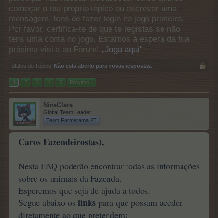
começar o teu próprio tópico ou escrever uma
mensagem, tens de fazer login no jogo primeiro.
Por favor, certifica-te de que te registas se não
tens uma conta no jogo. Estamos à espera da tua
próxima visita ao Fórum!
„Joga aqui“
Status do Tópico:
Não está aberto para novas respostas.
1
2
3
4
5
Próximo >
NinaClara
Global Team Leader
Team Farmerama PT
Caros Fazendeiros(as),
Nesta FAQ poderão encontrar todas as informações
sobre os animais da Fazenda.
Esperemos que seja de ajuda a todos.
links
Segue abaixo os
para que possam aceder
diretamente ao que pretendem: