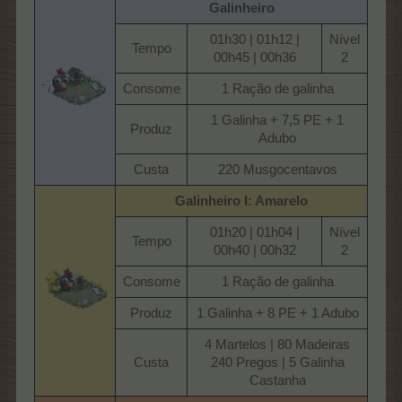
Galinheiro
01h30 | 01h12 |
Nível
Tempo​
00h45 | 00h36​
2​
Consome​
1 Ração de galinha​
1 Galinha + 7,5 PE + 1
Produz​
Adubo​
Custa​
220 Musgocentavos​
Galinheiro I: Amarelo
01h20 | 01h04 |
Nível
Tempo​
00h40 | 00h32​
2​
Consome​
1 Ração de galinha​
Produz​
1 Galinha + 8 PE + 1 Adubo​
4 Martelos | 80 Madeiras
Custa​
240 Pregos | 5 Galinha
Castanha​