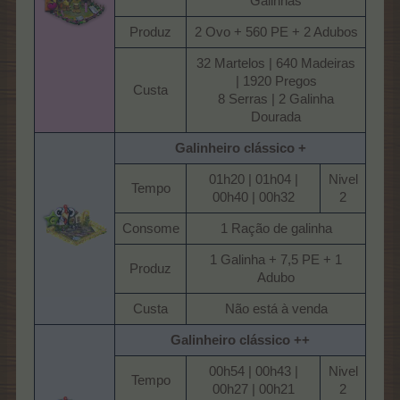
Galinhas​
Produz​
2 Ovo + 560 PE + 2 Adubos​
32 Martelos | 640 Madeiras
| 1920 Pregos
Custa​
8 Serras | 2 Galinha
Dourada​
Galinheiro clássico +
01h20 | 01h04 |
Nivel
Tempo​
00h40 | 00h32​
2​
Consome​
1 Ração de galinha​
1 Galinha + 7,5 PE + 1
Produz​
Adubo​
Custa​
Não está à venda​
Galinheiro clássico ++
00h54 | 00h43 |
Nivel
Tempo​
00h27 | 00h21​
2​