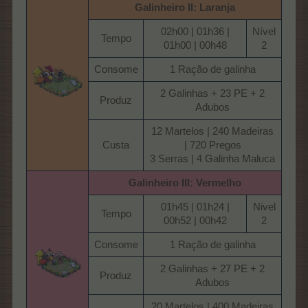
Galinheiro II: Laranja
02h00 | 01h36 |
Nível
Tempo​
01h00 | 00h48​
2​
Consome​
1 Ração de galinha​
2 Galinhas + 23 PE + 2
Produz​
Adubos​
12 Martelos | 240 Madeiras
Custa​
| 720 Pregos
3 Serras | 4 Galinha Maluca​
Galinheiro III: Vermelho
01h45 | 01h24 |
Nivel
Tempo​
00h52 | 00h42​
2​
Consome​
1 Ração de galinha​
2 Galinhas + 27 PE + 2
Produz​
Adubos​
20 Martelos | 400 Madeiras