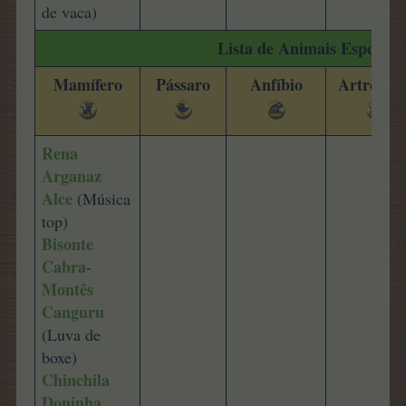
de vaca)
Lista de Animais Especiais
Mamífero
Pássaro
Anfíbio
Artrópod
Rena
Arganaz
Alce
(Música
top)
Bisonte
Cabra-
Montês
Canguru
(Luva de
boxe)
Chinchila
Doninha