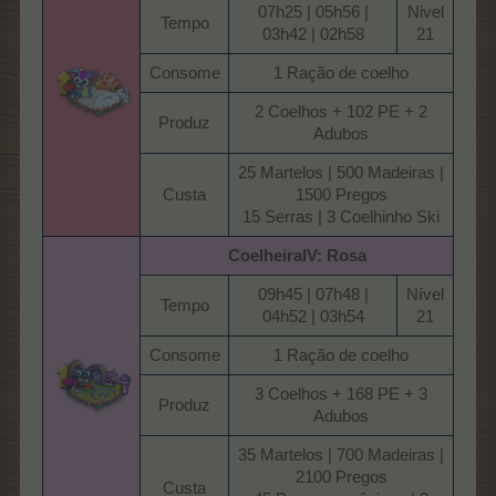
07h25 | 05h56 |
Nivel
Tempo​
03h42 | 02h58​
21​
Consome​
1 Ração de coelho​
2 Coelhos + 102 PE + 2
Produz​
Adubos​
25 Martelos | 500 Madeiras |
Custa​
1500 Pregos
15 Serras | 3 Coelhinho Ski​
CoelheiraIV: Rosa
09h45 | 07h48 |
Nível
Tempo​
04h52 | 03h54​
21​
Consome​
1 Ração de coelho​
3 Coelhos + 168 PE + 3
Produz​
Adubos​
35 Martelos | 700 Madeiras |
2100 Pregos
Custa​