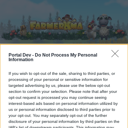
Portal Dev -
Do Not Process My Personal
Início
Information
Fóruns
Calendário
If you wish to opt-out of the sale, sharing to third parties, or
processing of your personal or sensitive information for
Início
Ajuda
targeted advertising by us, please use the below opt-out
section to confirm your selection. Please note that after your
Ajuda
opt-out request is processed you may continue seeing
interest-based ads based on personal information utilized by
Caro jogador,
us or personal information disclosed to third parties prior to
your opt-out. You may separately opt-out of the further
Se queres estar ativamente envolvido no Fórum e
disclosure of your personal information by third parties on the
participar nas nossas discussões, ou se queres
IAB’s list of downstream participants. This information may