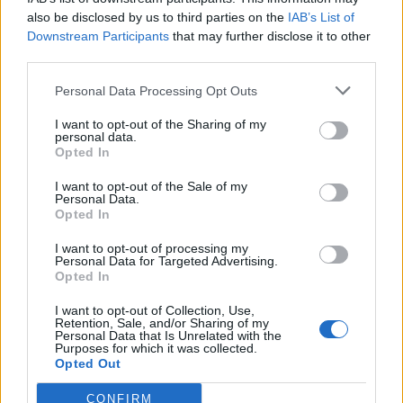
começar o teu próprio tópico ou escrever uma
also be disclosed by us to third parties on the
IAB’s List of
mensagem, tens de fazer login no jogo primeiro.
Downstream Participants
that may further disclose it to other
Por favor, certifica-te de que te registas se não
third parties.
tens uma conta no jogo. Estamos à espera da tua
próxima visita ao Fórum!
„Joga aqui“
Personal Data Processing Opt Outs
Ajuda
I want to opt-out of the Sharing of my
personal data.
Opted In
Smilies
Isso mostra uma lista completa dos smilies que você
I want to opt-out of the Sale of my
pode inserir ao postar uma mensagem.
Personal Data.
Opted In
Códigos BB
A lista de códigos BB que você pode usar para melhorar o
visual de suas mensagens. Esta página mostra uma lista
I want to opt-out of processing my
Personal Data for Targeted Advertising.
de todos os códigos BB disponíveis.
Opted In
Troféus
Você pode ganhar troféus através da realização de
I want to opt-out of Collection, Use,
diferentes ações. Esta página mostra uma lista dos
Retention, Sale, and/or Sharing of my
troféus que estão disponíveis.
Personal Data that Is Unrelated with the
Purposes for which it was collected.
Uso de cookies
Opted Out
Esta página explica-te o uso de cookies por parte deste
website.
CONFIRM