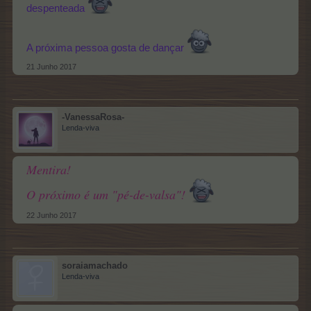
despenteada
A próxima pessoa gosta de dançar
21 Junho 2017
-VanessaRosa-
Lenda-viva
Mentira!
O próximo é um "pé-de-valsa"!
22 Junho 2017
soraiamachado
Lenda-viva