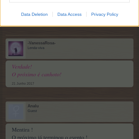
A próxima pessoa gosta de ver filmes
20 Junho 2017
Data Deletion
Data Access
Privacy Policy
feiticeira1
aprova isto.
-VanessaRosa-
Lenda-viva
Verdade!
O próximo é canhoto!
21 Junho 2017
Analu
Guest
Mentira !
O próximo já terminou o evento !