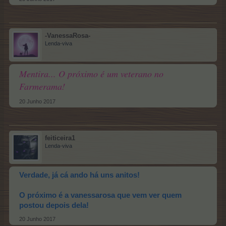
-VanessaRosa-
Lenda-viva
Mentira... O próximo é um veterano no
Farmerama!
20 Junho 2017
feiticeira1
Lenda-viva
Verdade, já cá ando há uns anitos!
O próximo é a vanessarosa que vem ver quem
postou depois dela!
20 Junho 2017