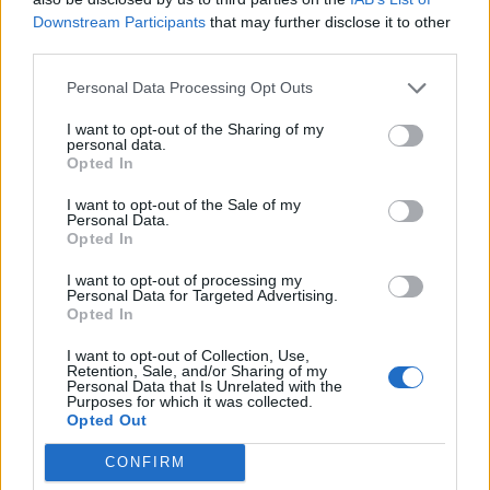
Downstream Participants
that may further disclose it to other
feiticeira1
third parties.
Lenda-viva
Personal Data Processing Opt Outs
I want to opt-out of the Sharing of my
Verdade...mas dispenso o avião!
personal data.
Opted In
O próximo tem as unhas dos pés pintadas.
I want to opt-out of the Sale of my
20 Junho 2017
Personal Data.
Opted In
I want to opt-out of processing my
@aaaaaaline
Personal Data for Targeted Advertising.
Guest
Opted In
I want to opt-out of Collection, Use,
Verdade! Não só a unha dos pés, mas gosto de pintar as
Retention, Sale, and/or Sharing of my
Personal Data that Is Unrelated with the
Purposes for which it was collected.
unhas das mãos também
(sou vaidosa
Opted Out
)
CONFIRM