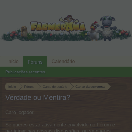
Início
Calendário
Fóruns
Publicações recentes
Início
Fóruns
Canto do usuário
Canto da conversa
Verdade ou Mentira?
Caro jogador,
Se queres estar ativamente envolvido no Fórum e
participar nas nossas discussões, ou se queres