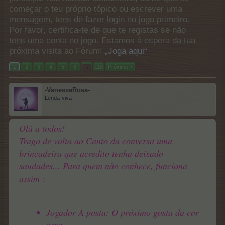
começar o teu próprio tópico ou escrever uma
mensagem, tens de fazer login no jogo primeiro.
Por favor, certifica-te de que te registas se não
tens uma conta no jogo. Estamos à espera da tua
próxima visita ao Fórum!
„Joga aqui“
1
2
3
4
5
6
→
115
Próximo >
-VanessaRosa-
Lenda-viva
Olá a todos!
Trago de volta ao Canto da conversa uma
brincadeira que acredito tenha deixado
saudades... Para quem não conhece, funciona
assim :
Jogador A posta: O próximo gosta da cor