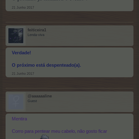
21 Junho 2017
feiticeira1
Lenda-viva
Verdade!
O próximo está despenteado(a).
21 Junho 2017
@aaaaaaline
Guest
Mentira
Corro para pentear meu cabelo, não gosto ficar