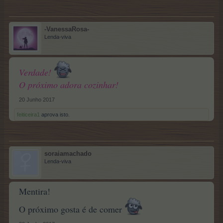
-VanessaRosa-
Lenda-viva
Verdade!
O próximo adora cozinhar!
20 Junho 2017
feiticeira1
aprova isto.
soraiamachado
Lenda-viva
Mentira!
O próximo gosta é de comer