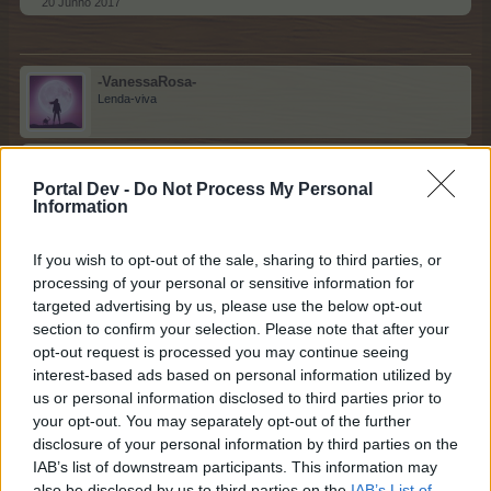
20 Junho 2017
-VanessaRosa-
Lenda-viva
Verdade!
Portal Dev -
Do Not Process My Personal
O próximo tem calos!
Information
20 Junho 2017
If you wish to opt-out of the sale, sharing to third parties, or
processing of your personal or sensitive information for
targeted advertising by us, please use the below opt-out
* RosaDourada *
section to confirm your selection. Please note that after your
Lenda-viva
opt-out request is processed you may continue seeing
interest-based ads based on personal information utilized by
Mentira.
us or personal information disclosed to third parties prior to
O próximo gosta de viajar.
your opt-out. You may separately opt-out of the further
disclosure of your personal information by third parties on the
20 Junho 2017
IAB’s list of downstream participants. This information may
also be disclosed by us to third parties on the
IAB’s List of