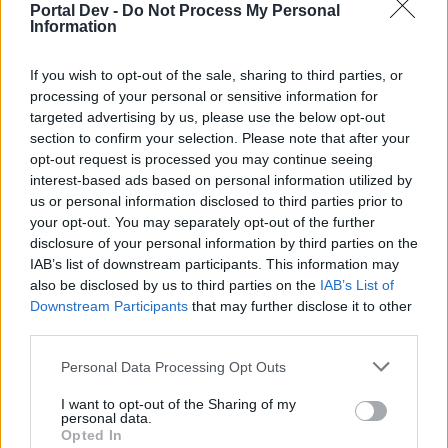
Board Administrator
Portal Dev -
Do Not Process My Personal
Team Farmerama PT
Information
DENISE_DBS disse:
↑
If you wish to opt-out of the sale, sharing to third parties, or
Não estou conseguindo entregar os pedidos, não carrega mais
processing of your personal or sensitive information for
nada do evento pra mim.
targeted advertising by us, please use the below opt-out
section to confirm your selection. Please note that after your
Não estou conseguindo entregar os pedidos do evento, a
página não carrega mais para mim, já desinstalei e instalei
opt-out request is processed you may continue seeing
novamente o jogo e nada, não sai disso, mostra como se tivesse
interest-based ads based on personal information utilized by
tudo completo mas não está, nem trocar as moedas consigo.
us or personal information disclosed to third parties prior to
Alguém pode me ajudar por favor?
your opt-out. You may separately opt-out of the further
disclosure of your personal information by third parties on the
Já lhe respondi na seção de ajuda Denise, aguardo
IAB’s list of downstream participants. This information may
seu retorno.
also be disclosed by us to third parties on the
IAB’s List of
Downstream Participants
that may further disclose it to other
17 Outubro 2023
third parties.
Personal Data Processing Opt Outs
RosaMariay
I want to opt-out of the Sharing of my
Principiante
personal data.
Opted In