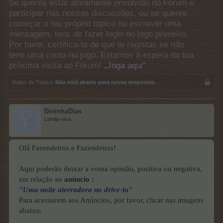
Se queres estar ativamente envolvido no Fórum e
participar nas nossas discussões, ou se queres
começar o teu próprio tópico ou escrever uma
mensagem, tens de fazer login no jogo primeiro.
Por favor, certifica-te de que te registas se não
tens uma conta no jogo. Estamos à espera da tua
próxima visita ao Fórum!
„Joga aqui“
Status do Tópico:
Não está aberto para novas respostas.
DininhaDias
Lenda-viva
Olá Fazendeiros e Fazendeiras!
Aqui poderão deixar a vossa opinião, positiva ou negativa,
em relação ao
anúncio :
"Uma noite aterradora no drive-in"
Para acessarem aos Anúncios, por favor, clicar nas imagens
abaixo: