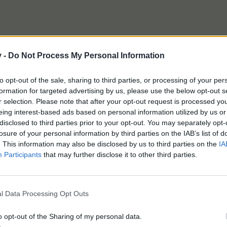
 de Novembro
, às:
v -
Do Not Process My Personal Information
to opt-out of the sale, sharing to third parties, or processing of your per
a
formation for targeted advertising by us, please use the below opt-out s
r selection. Please note that after your opt-out request is processed y
ia
eing interest-based ads based on personal information utilized by us or
disclosed to third parties prior to your opt-out. You may separately opt-
e Novembro,
às:
losure of your personal information by third parties on the IAB’s list of
. This information may also be disclosed by us to third parties on the
IA
Participants
that may further disclose it to other third parties.
a
ia
l Data Processing Opt Outs
o opt-out of the Sharing of my personal data.