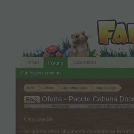
Início
Calendário
Fóruns
Publicações recentes
Início
Fóruns
FAQ sobre o jogo
FAQ do jogo
Oferta - Pacote Cabana Doc
FAQ
Discussão em '
FAQ do jogo
' iniciada por
Professor
,
1 Novembro 2023
.
Caro jogador,
Se queres estar ativamente envolvido no Fórum e