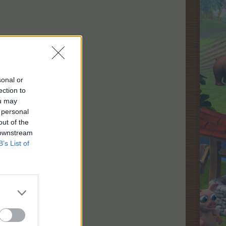
sonal or
ection to
ou may
 personal
out of the
 downstream
B’s List of