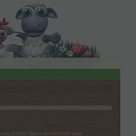
 teu próprio tópico ou escrever uma