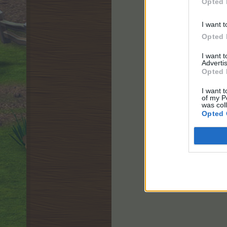
Opted 
I want t
Opted 
I want 
Advertis
Opted 
I want t
of my P
was col
Opted 