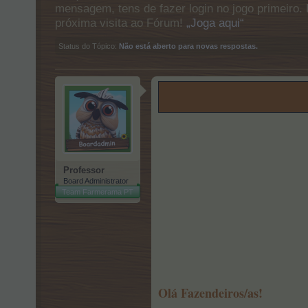
mensagem, tens de fazer login no jogo primeiro. 
próxima visita ao Fórum!
„Joga aqui“
Status do Tópico:
Não está aberto para novas respostas.
Professor
Board Administrator
Team Farmerama PT
Olá Fazendeiros/as!