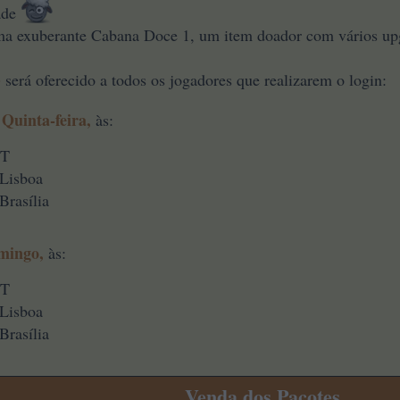
ade
ma exuberante Cabana Doce 1, um item doador com vários up
)
será oferecido a todos os jogadores que realizarem o login:
Quinta-feira,
às:
ET
 Lisboa
Brasília
mingo,
às:
ET
 Lisboa
Brasília
Venda dos Pacotes