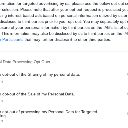
formation for targeted advertising by us, please use the below opt-out s
r selection. Please note that after your opt-out request is processed y
eing interest-based ads based on personal information utilized by us or
disclosed to third parties prior to your opt-out. You may separately opt-
losure of your personal information by third parties on the IAB’s list of
. This information may also be disclosed by us to third parties on the
IA
Participants
that may further disclose it to other third parties.
rias, uma por cada fim de semana! Quem consegue acompan
l Data Processing Opt Outs
datas mencionadas abaixo
o opt-out of the Sharing of my personal data.
0 de Junho
, às:
In
o opt-out of the Sale of my Personal Data.
In
to opt-out of processing my Personal Data for Targeted
e Julho
, às:
ing.
In