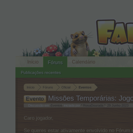
Início
Calendário
Fóruns
Publicações recentes
Início
Fóruns
Oficial
Eventos
Missões Temporárias: Jogo
Evento
Discussão em '
Eventos
' iniciada por
* RosaDourada *
,
29 Junho 2023
.
Caro jogador,
Se queres estar ativamente envolvido no Fórum e