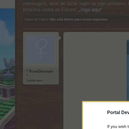
mensagem, tens de fazer login no jogo primeiro. 
próxima visita ao Fórum!
„Joga aqui“
Status do Tópico:
Não está aberto para novas respostas.
* RosaDourada
*
Lenda-viva
Portal De
If you wish 