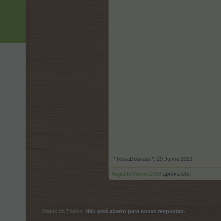
* RosaDourada *
,
29 Junho 2023
AugustaMoreira1958
aprova isto.
Status do Tópico:
Não está aberto para novas respostas.