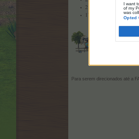
I want t
21:00 Horas Lisboa
of my P
was col
17:00 Horas Brasília
Opted 
Para serem direcionados até a 