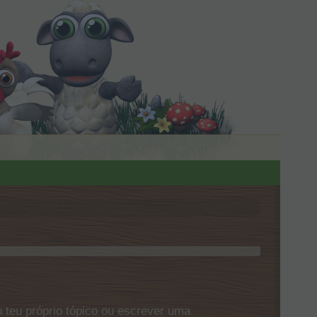
 teu próprio tópico ou escrever uma