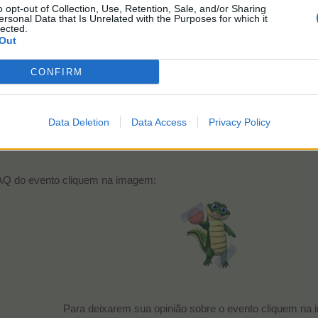
o opt-out of Collection, Use, Retention, Sale, and/or Sharing
ersonal Data that Is Unrelated with the Purposes for which it
lected.
Out
CONFIRM
Data Deletion
Data Access
Privacy Policy
FAQ do evento cliquem na imagem:
Para deixarem sua opinião sobre o evento cliquem na 