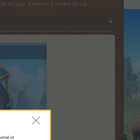
onta no jogo. Estamos à espera da tua
sonal or