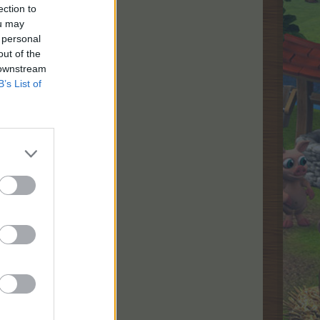
ection to
ou may
 personal
out of the
 downstream
B’s List of
har?