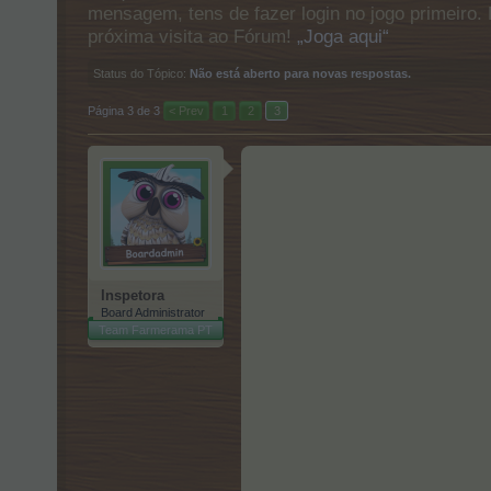
mensagem, tens de fazer login no jogo primeiro. 
próxima visita ao Fórum!
„Joga aqui“
Status do Tópico:
Não está aberto para novas respostas.
Página 3 de 3
< Prev
1
2
3
Inspetora
Board Administrator
Team Farmerama PT