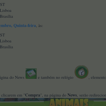
EST
 Lisboa
Brasília
vembro
, Quinta-feira
,
às:
EST
 Lisboa
Brasília
página do News
e também no relógio
, element
Compra
News
 clicarem em "
", na página do
, serão redireci