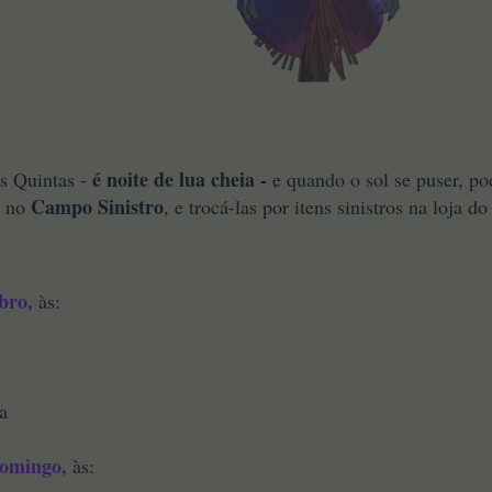
é noite de lua cheia -
as Quintas -
e quando o sol se puser, p
Campo Sinistro
. no
, e trocá-las por itens sinistros na loja do
bro,
às:
a
omingo,
às: