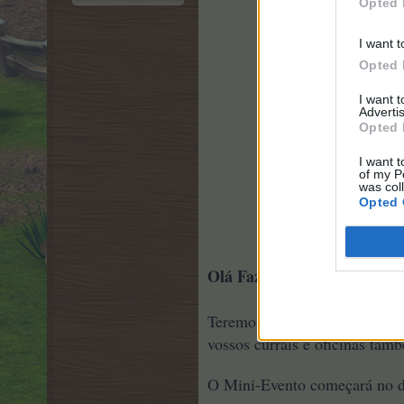
Opted 
I want t
Opted 
I want 
Advertis
Opted 
I want t
of my P
was col
Opted 
Olá Fazendeiros!
Fe
Teremos uma promoção do
vossos currais e oficinas tam
O Mini-Evento começará no 