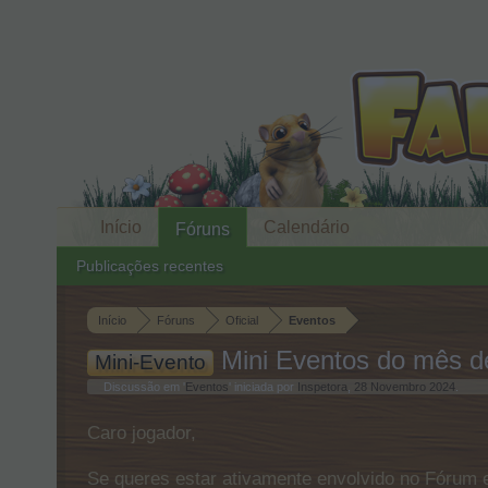
Início
Calendário
Fóruns
Publicações recentes
Início
Fóruns
Oficial
Eventos
Mini Eventos do mês 
Mini-Evento
Discussão em '
Eventos
' iniciada por
Inspetora
,
28 Novembro 2024
.
Caro jogador,
Se queres estar ativamente envolvido no Fórum e