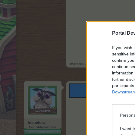
Portal De
If you wish 
sensitive in
confirm you
Inspetora
,
22 Novembro 2024
continue se
information 
further disc
participants
Downstream 
Persona
Inspetora
Board Administrator
I want t
Team Farmerama PT