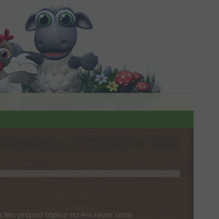
 teu próprio tópico ou escrever uma