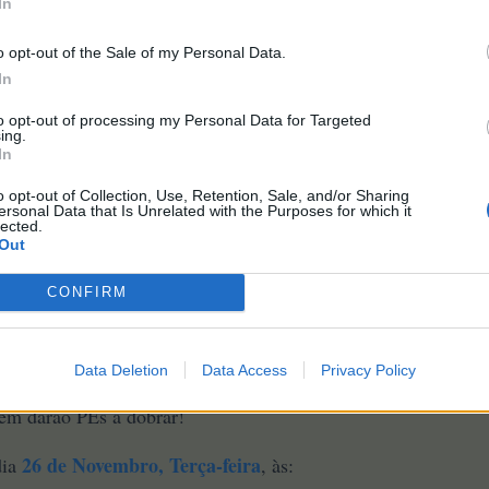
In
o opt-out of the Sale of my Personal Data.
In
to opt-out of processing my Personal Data for Targeted
ing.
In
o opt-out of Collection, Use, Retention, Sale, and/or Sharing
ersonal Data that Is Unrelated with the Purposes for which it
lected.
Out
CONFIRM
Data Deletion
Data Access
Privacy Policy
liz dia dos Estábulos
relativa à compra de Currais Laranja e
bém darão PEs a dobrar!
26 de Novembro, Terça-feira
dia
, às: