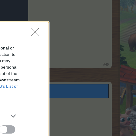
sonal or
ection to
​
ou may
#46
 personal
out of the
 downstream
B’s List of