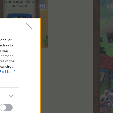
sonal or
ection to
ou may
 personal
out of the
 downstream
B’s List of
os
.