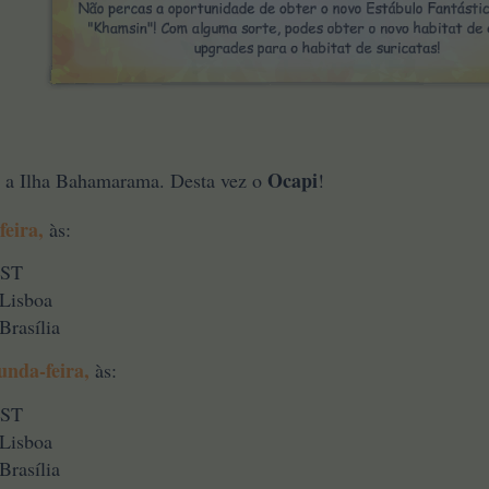
Ocapi
 a Ilha Bahamarama. Desta vez o
!
feira,
às:
EST
 Lisboa
Brasília
unda-feira,
às:
EST
 Lisboa
Brasília