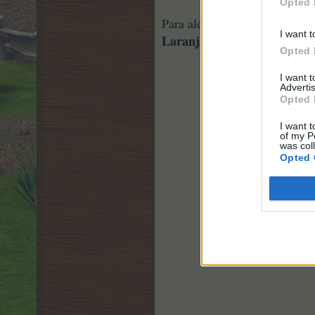
Opted 
Habitat de Oca
Para além do
I want t
Laranja.
Opted 
I want 
Advertis
Opted 
I want t
of my P
was col
Opted 