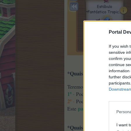
Portal De
If you wish 
sensitive in
confirm you
continue se
information 
*Quais as opções de compr
further disc
participants
duas
Teremos
opções de com
Downstream 
1ª
-
Podem comprar estábulo a
2ª
-
Podem comprar um pacote
pacote
Este
garantir-vos-á u
Persona
I want t
*Quais os novos estábulos?