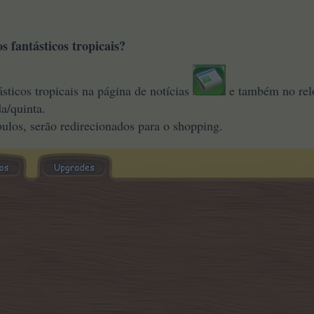
 fantásticos tropicais?
sticos tropicais na página de notícias
e também no re
a/quinta.
ulos, serão redirecionados para o shopping.