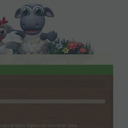
 teu próprio tópico ou escrever uma