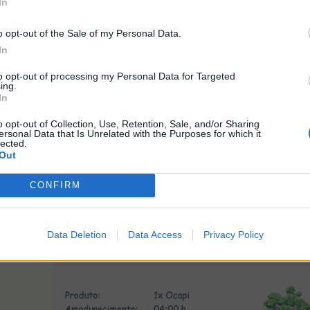
In
pis
Habitat de Suricatas I: A
, poderão também conseguir o
o opt-out of the Sale of my Personal Data.
In
to opt-out of processing my Personal Data for Targeted
ing.
Habitat de Ocapis
In
o opt-out of Collection, Use, Retention, Sale, and/or Sharing
ersonal Data that Is Unrelated with the Purposes for which it
lected.
Out
CONFIRM
Data Deletion
Data Access
Privacy Policy