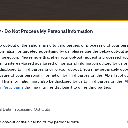
v -
Do Not Process My Personal Information
to opt-out of the sale, sharing to third parties, or processing of your per
formation for targeted advertising by us, please use the below opt-out s
r selection. Please note that after your opt-out request is processed y
eing interest-based ads based on personal information utilized by us or
disclosed to third parties prior to your opt-out. You may separately opt-
a?
losure of your personal information by third parties on the IAB’s list of
. This information may also be disclosed by us to third parties on the
IA
pra.
Participants
that may further disclose it to other third parties.
 estábulo, cada um por 15 GRs.
 de estábulos por 630 GRs.
Habitat de Ocapis
mais 30 estábulos fantástic
m
e receberão
l Data Processing Opt Outs
o opt-out of the Sharing of my personal data.