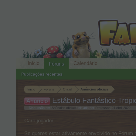
Início
Calendário
Fóruns
Publicações recentes
Início
Fóruns
Oficial
Anúncios oficiais
Estábulo Fantástico Tropi
Anúncio
Discussão em '
Anúncios oficiais
' iniciada por
Professor
,
21 Abril 2022
.
Caro jogador,
Se queres estar ativamente envolvido no Fórum e