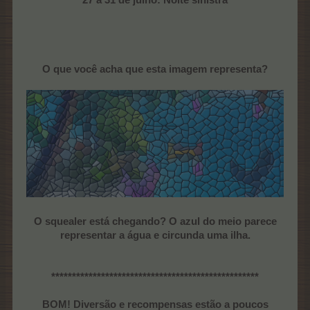
27 a 31 de julho: Noite sinistra
O que você acha que esta imagem representa?
O squealer está chegando? O azul do meio parece
representar a água e circunda uma ilha.
**************************************************
BOM! Diversão e recompensas estão a poucos