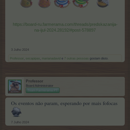
https://board-ru.farmerama.com/threads/predskazanija-
na-ijul-2024.28192/#post-578897
3 Julho 2024
Professor
,
secapipas
,
marianadavid
e
7 outras pessoas
gostam disto.
Professor
Board Administrator
Team Farmerama PT
Os eventos não param, esperando por mais fofocas
7 Julho 2024