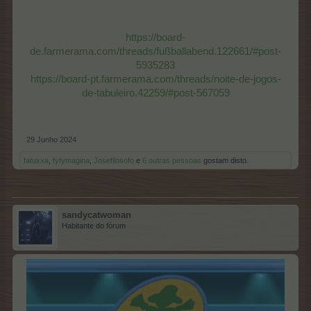
https://board-
de.farmerama.com/threads/fußballabend.122661/#post-
5935283
https://board-pt.farmerama.com/threads/noite-de-jogos-
de-tabuleiro.42259/#post-567059
29 Junho 2024
fatuxxa
,
fyfymagina
,
Josefilosofo
e
6 outras pessoas
gostam disto.
sandycatwoman
Habitante do fórum