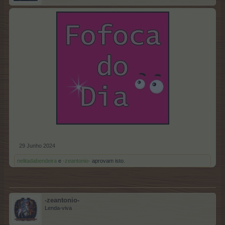
29 Junho 2024
nelitadabendeira
e
-zeantonio-
aprovam isto.
-zeantonio-
Lenda-viva