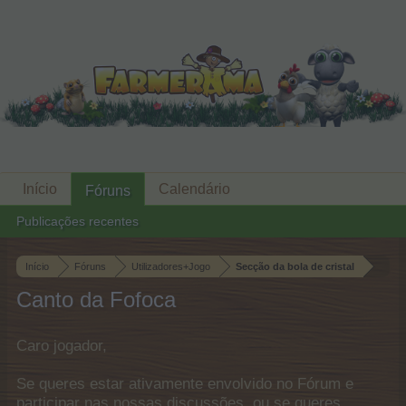
Início
Calendário
Fóruns
Publicações recentes
Início
Fóruns
Utilizadores+Jogo
Secção da bola de cristal
Canto da Fofoca
Caro jogador,
Se queres estar ativamente envolvido no Fórum e
participar nas nossas discussões, ou se queres