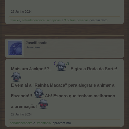
27 Junho 2024
fatuxxa
,
nelitadabendeira
,
secapipas
e
3 outras pessoas
gostam disto.
Josefilosofo
Semi-deus
Mais um Jackpot!?...
E gira a Roda da Sorte!
E vem aí a "Rainha Macaca" para alegrar e animar a
Fazenda!!!
Ah! Espero que tenham melhorado
a premiação!
27 Junho 2024
nelitadabendeira
e
-zeantonio-
aprovam isto.