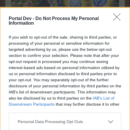
Portal Dev -
Do Not Process My Personal
Information
Jogue tabuleiros e segmentos quantas vezes quiser
If you wish to opt-out of the sale, sharing to third parties, or
para ganhar o máximo de recompensas possível.
Não se esqueça de trocar suas moedas estrela
processing of your personal or sensitive information for
targeted advertising by us, please use the below opt-out
section to confirm your selection. Please note that after your
opt-out request is processed you may continue seeing
interest-based ads based on personal information utilized by
e pontos das perguntas
na loja
do evento!
us or personal information disclosed to third parties prior to
your opt-out. You may separately opt-out of the further
disclosure of your personal information by third parties on the
IAB’s list of downstream participants. This information may
also be disclosed by us to third parties on the
IAB’s List of
Downstream Participants
that may further disclose it to other
third parties.
Personal Data Processing Opt Outs
Fique atento às fichas dos jogos de tabuleiro e use-as na
Taça da quinta.