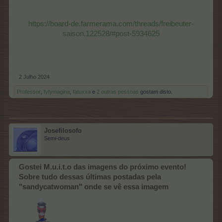
https://board-de.farmerama.com/threads/freibeuter-
saison.122528/#post-5934625
2 Julho 2024
Professor
,
fyfymagina
,
fatuxxa
e
2 outras pessoas
gostam disto.
Josefilosofo
Semi-deus
Gostei M.u.i.t.o das imagens do próximo evento!
Sobre tudo dessas últimas postadas pela
"sandycatwoman" onde se vê essa imagem