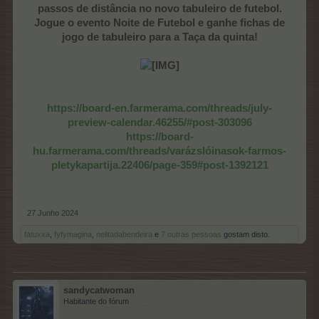
passos de distância no novo tabuleiro de futebol.
Jogue o
evento Noite de Futebol
e ganhe fichas de
jogo de tabuleiro para a Taça da quinta!
https://board-en.farmerama.com/threads/july-
preview-calendar.46255/#post-303096
https://board-
hu.farmerama.com/threads/varázslóinasok-farmos-
pletykapartija.22406/page-359#post-1392121
27 Junho 2024
fatuxxa
,
fyfymagina
,
nelitadabendeira
e
7 outras pessoas
gostam disto.
sandycatwoman
Habitante do fórum