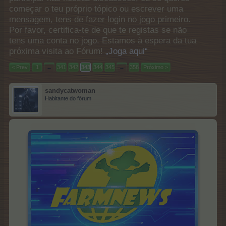
começar o teu próprio tópico ou escrever uma
mensagem, tens de fazer login no jogo primeiro.
Por favor, certifica-te de que te registas se não
tens uma conta no jogo. Estamos à espera da tua
próxima visita ao Fórum!
„Joga aqui“
< Prev
1
←
341
342
343
344
345
→
358
Próximo >
sandycatwoman
Habitante do fórum