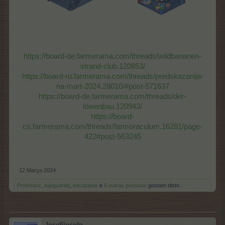
https://board-de.farmerama.com/threads/wildbananen-
strand-club.120853/
https://board-ru.farmerama.com/threads/predskazanija-
na-mart-2024.28010/#post-571637
https://board-de.farmerama.com/threads/der-
löwenbau.120943/
https://board-
cs.farmerama.com/threads/farmoraculum.16281/page-
422#post-563245
12 Março 2024
Professor
,
tojoguarda
,
secapipas
e
5 outras pessoas
gostam disto.
Josefilosofo