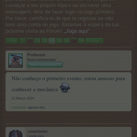
começar o teu próprio tópico ou escrever uma
mensagem, tens de fazer login no jogo primeiro.
Por favor, certifica-te de que te registas se não
tens uma conta no jogo. Estamos à espera da tua
próxima visita ao Fórum!
„Joga aqui“
< Prev
1
←
338
339
340
341
342
→
358
Próximo >
Professor
Board Administrator
Team Farmerama PT
Não conheço o primeiro evento, estou ansioso para
conhecer a mecânica
12 Março 2024
-zeantonio-
aprova isto.
-zeantonio-
Lenda-viva