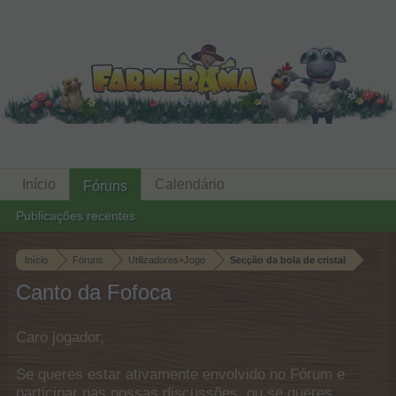
Início
Calendário
Fóruns
Publicações recentes
Início
Fóruns
Utilizadores+Jogo
Secção da bola de cristal
Canto da Fofoca
Caro jogador,
Se queres estar ativamente envolvido no Fórum e
participar nas nossas discussões, ou se queres