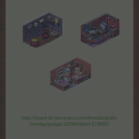
https://board-de.farmerama.com/threads/große-
verfolgungsjagd.120985/#post-5798907