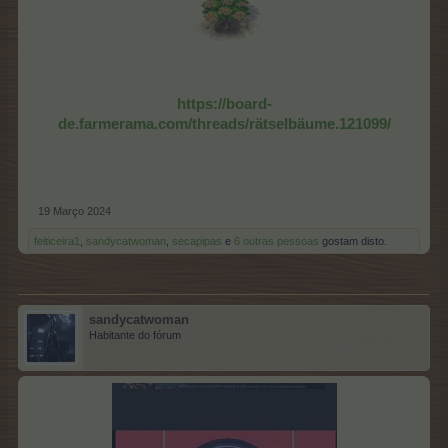
https://board-
de.farmerama.com/threads/rätselbäume.121099/
19 Março 2024
feiticeira1
,
sandycatwoman
,
secapipas
e
6 outras pessoas
gostam disto.
sandycatwoman
Habitante do fórum