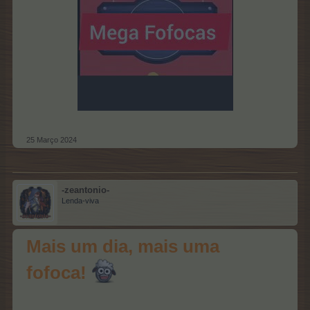
25 Março 2024
-zeantonio-
Lenda-viva
Mais um dia, mais uma
fofoca!