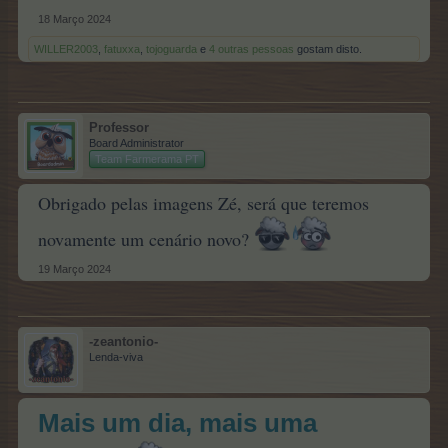
18 Março 2024
WILLER2003
,
fatuxxa
,
tojoguarda
e
4 outras pessoas
gostam disto.
Professor
Board Administrator
Team Farmerama PT
Obrigado pelas imagens Zé, será que teremos
novamente um cenário novo?
19 Março 2024
-zeantonio-
Lenda-viva
Mais um dia, mais uma