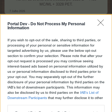
MC/ML + 3328 PET.​
7 Julho 2026
Portal Dev -
Do Not Process My Personal
Information
MarlySuely
Aprendiz
If you wish to opt-out of the sale, sharing to third parties, or
processing of your personal or sensitive information for
Obrigada.
targeted advertising by us, please use the below opt-out
Mas sinceramente não consigo perceber.
section to confirm your selection. Please note that after your
O que penso e que deve ser depois de completar o 1º
opt-out request is processed you may continue seeing
andar certo.
interest-based ads based on personal information utilized by
7 Julho 2026
us or personal information disclosed to third parties prior to
your opt-out. You may separately opt-out of the further
disclosure of your personal information by third parties on the
IAB’s list of downstream participants. This information may
secapipas
Lenda-viva
also be disclosed by us to third parties on the
IAB’s List of
Downstream Participants
that may further disclose it to other
third parties.
MarlySuely disse:
↑