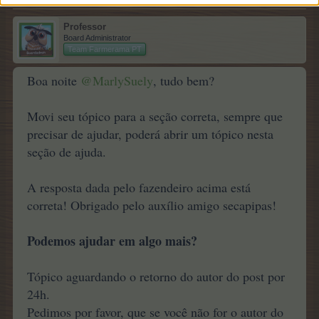
Professor
Board Administrator
Team Farmerama PT
Boa noite
@MarlySuely
, tudo bem?
Movi seu tópico para a seção correta, sempre que
precisar de ajudar, poderá abrir um tópico nesta
seção de ajuda.
A resposta dada pelo fazendeiro acima está
correta! Obrigado pelo auxílio amigo secapipas!
Podemos ajudar em algo mais?
Tópico aguardando o retorno do autor do post por
24h.
Pedimos por favor, que se você não for o autor do