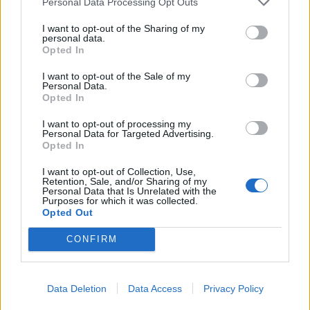
Personal Data Processing Opt Outs
Obrigada.
Mas sinceramente não consigo perceber.
O que penso e que deve ser depois de completar o 1º andar
I want to opt-out of the Sharing of my
personal data.
certo.
Opted In
I want to opt-out of the Sale of my
Sim, depois de completares o piso
Personal Data.
Opted In
piso
superior, tens que completar o
inferior
I want to opt-out of processing my
com as chaves de osso.
Personal Data for Targeted Advertising.
Opted In
I want to opt-out of Collection, Use,
Retention, Sale, and/or Sharing of my
Personal Data that Is Unrelated with the
Purposes for which it was collected.
Opted Out
CONFIRM
7 Julho 2026
Data Deletion
Data Access
Privacy Policy