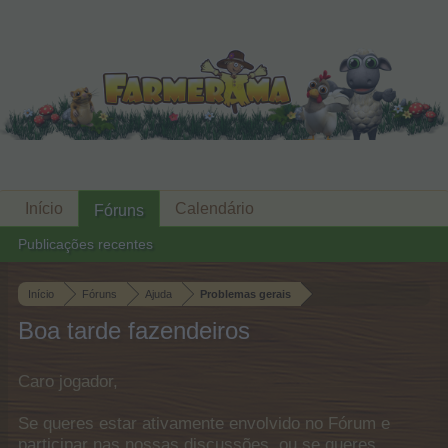
Início
Calendário
Fóruns
Publicações recentes
Início
Fóruns
Ajuda
Problemas gerais
Boa tarde fazendeiros
Caro jogador,
Se queres estar ativamente envolvido no Fórum e
participar nas nossas discussões, ou se queres