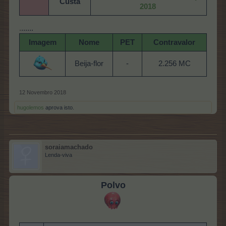
Custa
2018
​
.
......
Imagem
Nome
PET
Contravalor
Beija-flor
-
2.256 MC
12 Novembro 2018
hugolemos
aprova isto.
soraiamachado
Lenda-viva
Polvo