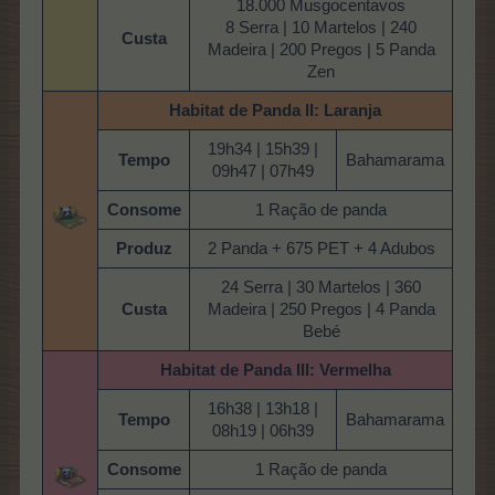
18.000 Musgocentavos
8 Serra | 10 Martelos | 240
Custa
Madeira | 200 Pregos | 5 Panda
Zen
Habitat de Panda
II: Laranja
19h34 | 15h39 |
Tempo
Bahamarama
09h47 | 07h49
Consome
1 Ração de panda
Produz
2 Panda + 675 PET + 4 Adubos
24 Serra | 30 Martelos | 360
Custa
Madeira | 250 Pregos | 4 Panda
Bebé
Habitat de Panda III: Vermelha
16h38 | 13h18 |
Tempo
Bahamarama
08h19 | 06h39
Consome
1 Ração de panda