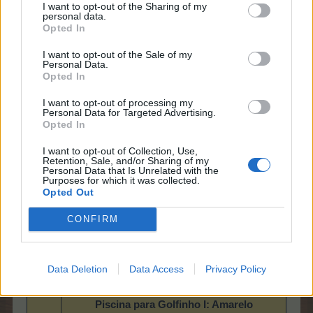
I want to opt-out of the Sharing of my
personal data.
Opted In
soraiamachado
Lenda-viva
I want to opt-out of the Sale of my
Personal Data.
Opted In
Golfinho
I want to opt-out of processing my
Personal Data for Targeted Advertising.
Opted In
I want to opt-out of Collection, Use,
Retention, Sale, and/or Sharing of my
Piscina para Golfinho
Personal Data that Is Unrelated with the
Purposes for which it was collected.
Opted Out
14h00 | 11h12 |
Tempo
Bahamarama
07h00 | 05h36
CONFIRM
Consome
1 Ração de golfinho
Produz
1 Golfinho + 200 PET + 3 Adubo
Data Deletion
Data Access
Privacy Policy
Custa
9.900 Musgocentavos
Piscina para Golfinho
I: Amarelo