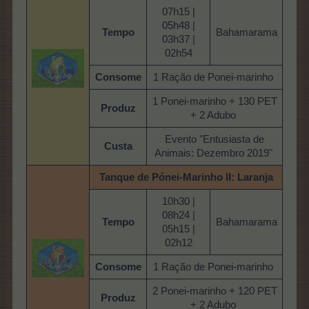
07h15 |
05h48 |
Tempo
Bahamarama
03h37 |
02h54
Consome
1 Ração de Ponei-marinho
1 Ponei-marinho + 130 PET
Produz
+ 2 Adubo
Evento "Entusiasta de
Custa
Animais: Dezembro 2019"
Tanque de Pónei-Marinho
II: Laranja
10h30 |
08h24 |
Tempo
Bahamarama
05h15 |
02h12
Consome
1 Ração de Ponei-marinho
2 Ponei-marinho + 120 PET
Produz
+ 2 Adubo