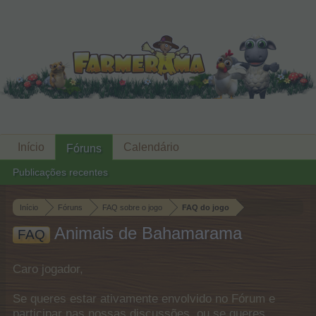
Início
Calendário
Fóruns
Publicações recentes
Início
Fóruns
FAQ sobre o jogo
FAQ do jogo
Animais de Bahamarama
FAQ
Caro jogador,
Se queres estar ativamente envolvido no Fórum e
participar nas nossas discussões, ou se queres