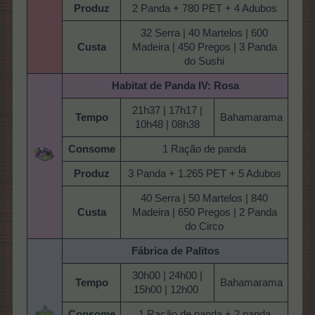
Produz
2 Panda + 780 PET + 4 Adubos
32 Serra | 40 Martelos | 600
Custa
Madeira | 450 Pregos | 3 Panda
do Sushi
Habitat de Panda
IV: Rosa
21h37 | 17h17 |
Tempo
Bahamarama
10h48 | 08h38
Consome
1 Ração de panda
Produz
3 Panda + 1.265 PET + 5 Adubos
40 Serra | 50 Martelos | 840
Custa
Madeira | 650 Pregos | 2 Panda
do Circo
Fábrica de Palitos
30h00 | 24h00 |
Tempo
Bahamarama
15h00 | 12h00
Consome
1 Ração de panda + 2 panda