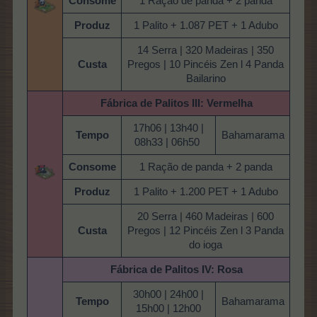
Consome
1 Ração de panda + 2 panda
Produz
1 Palito + 1.087 PET + 1 Adubo
14 Serra | 320 Madeiras | 350
Custa
Pregos | 10 Pincéis Zen l 4 Panda
Bailarino
Fábrica de Palitos
III: Vermelha
17h06 | 13h40 |
Tempo
Bahamarama
08h33 | 06h50
Consome
1 Ração de panda + 2 panda
Produz
1 Palito + 1.200 PET + 1 Adubo
20 Serra | 460 Madeiras | 600
Custa
Pregos | 12 Pincéis Zen l 3 Panda
do ioga
Fábrica de Palitos
IV: Rosa
30h00 | 24h00 |
Tempo
Bahamarama
15h00 | 12h00