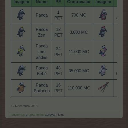
Imagem
Nome
PE
Contravalor
Imagem
Nom
1
Pand
Panda
700 MC
PET
do sus
Panda
12
Pand
3.800 MC
Zen
PET
do io
Panda
24
Pand
com
11.000 MC
PET
do cir
andas
Panda
48
Pand
35.000 MC
Bebé
PET
Karat
Panda
16
110.000 MC
Palit
Bailarino
PET
12 Novembro 2018
hugolemos
e
-zeantonio-
aprovam isto.