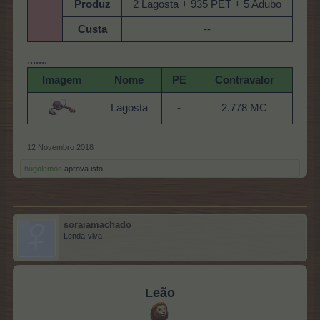
Produz
2 Lagosta + 935 PET + 5 Adubo
Custa
--
.
......
Imagem
Nome
PE
Contravalor
Lagosta
-
2.778 MC
12 Novembro 2018
hugolemos
aprova isto.
soraiamachado
Lenda-viva
Leão