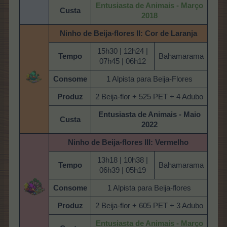
Entusiasta de Animais - Março
Custa
2018
Ninho de Beija-flores II: Cor de Laranja
15h30 | 12h24 |
Tempo
Bahamarama
07h45 | 06h12
Consome
1 Alpista para Beija-Flores
Produz
2 Beija-flor + 525 PET + 4 Adubo
Entusiasta de Animais - Maio
Custa
2022
Ninho de Beija-flores
III: Vermelho
13h18 | 10h38 |
Tempo
Bahamarama
06h39 | 05h19
Consome
1 Alpista para Beija-flores
Produz
2 Beija-flor + 605 PET + 3 Adubo
Entusiasta de Animais - Março