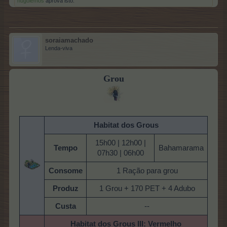
hugolemos
aprova isto.
soraiamachado
Lenda-viva
Grou
Habitat dos Grous
15h00 | 12h00 |
Tempo
Bahamarama
07h30 | 06h00
Consome
1 Ração para grou
Produz
1 Grou + 170 PET + 4 Adubo
Custa
--
Habitat dos Grous III: Vermelho