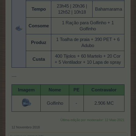
23h45 | 20h36 |
Tempo
Bahamarama
12h52 | 10h18
1 Ração para Golfinho + 1
Consome
Golfinho
1 Toalha de praia + 390 PET + 6
Produz
Adubo
400 Tijolos + 60 Martelo + 20 Cor
Custa
+ 5 Ventilador + 10 Lapa de spray
....
Imagem
Nome
PE
Contravalor
Golfinho
-
2.906 MC
Última edição por moderador:
12 Maio 2021
12 Novembro 2018