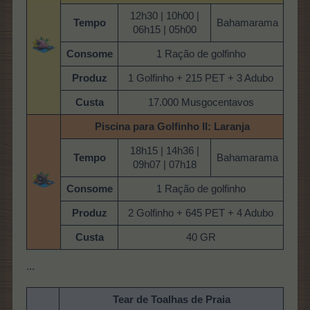
12h30 | 10h00 |
Tempo
Bahamarama
06h15 | 05h00
Consome
1 Ração de golfinho
Produz
1 Golfinho + 215 PET + 3 Adubo
Custa
17.000 Musgocentavos
Piscina para Golfinho
II: Laranja
18h15 | 14h36 |
Tempo
Bahamarama
09h07 | 07h18
Consome
1 Ração de golfinho
Produz
2 Golfinho + 645 PET + 4 Adubo
Custa
40 GR
...
Tear de Toalhas de Praia