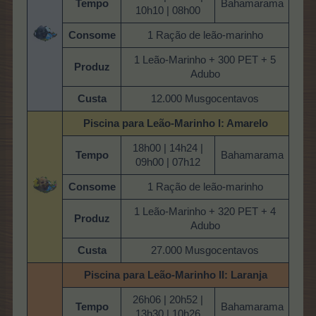
Tempo
Bahamarama
10h10 | 08h00
Consome
1 Ração de leão-marinho
1 Leão-Marinho + 300 PET + 5
Produz
Adubo
Custa
12.000 Musgocentavos
Piscina para Leão-Marinho
I: Amarelo
18h00 | 14h24 |
Tempo
Bahamarama
09h00 | 07h12
Consome
1 Ração de leão-marinho
1 Leão-Marinho + 320 PET + 4
Produz
Adubo
Custa
27.000 Musgocentavos
Piscina para Leão-Marinho
II: Laranja
26h06 | 20h52 |
Tempo
Bahamarama
13h30 | 10h26