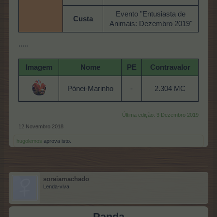
Evento "Entusiasta de
Custa
Animais: Dezembro 2019"
.....
Imagem
Nome
PE
Contravalor
Pónei-Marinho
-
2.304 MC
Última edição:
3 Dezembro 2019
12 Novembro 2018
hugolemos
aprova isto.
soraiamachado
Lenda-viva
Panda