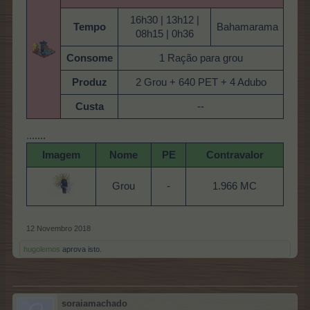
16h30 | 13h12 |
Tempo
Bahamarama
08h15 | 0h36
Consome
1 Ração para grou
Produz
2 Grou + 640 PET + 4 Adubo
Custa
--
.
......
Imagem
Nome
PE
Contravalor
Grou
-
1.966 MC
12 Novembro 2018
hugolemos
aprova isto.
soraiamachado