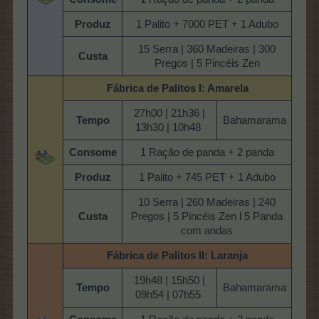
Produz
1 Palito + 7000 PET + 1 Adubo
15 Serra | 360 Madeiras | 300
Custa
Pregos | 5 Pincéis Zen
Fábrica de Palitos
I: Amarela
27h00 | 21h36 |
Tempo
Bahamarama
13h30 | 10h48
Consome
1 Ração de panda + 2 panda
Produz
1 Palito + 745 PET + 1 Adubo
10 Serra | 260 Madeiras | 240
Custa
Pregos | 5 Pincéis Zen l 5 Panda
com andas
Fábrica de Palitos
II: Laranja
19h48 | 15h50 |
Tempo
Bahamarama
09h54 | 07h55