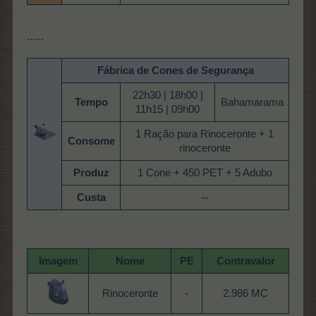
......
Fábrica de Cones de Segurança
22h30 | 18h00 |
Tempo
Bahamarama
11h15 | 09h00
1 Ração para Rinoceronte + 1
Consome
rinoceronte
Produz
1 Cone + 450 PET + 5 Adubo
Custa
--
Imagem
Nome
PE
Contravalor
Rinoceronte
-
2.986 MC