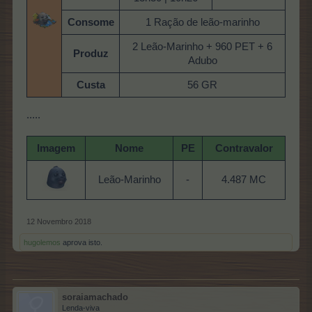
Consome
1 Ração de leão-marinho
2 Leão-Marinho + 960 PET + 6
Produz
Adubo
Custa
56 GR
.....
Imagem
Nome
PE
Contravalor
Leão-Marinho
-
4.487 MC
12 Novembro 2018
hugolemos
aprova isto.
soraiamachado
Lenda-viva