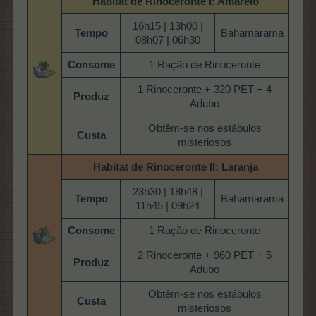
Habitat de Rinoceronte
I: Amarelo
16h15 | 13h00 |
Tempo
Bahamarama
08h07 | 06h30
Consome
1 Ração de Rinoceronte
1 Rinoceronte + 320 PET + 4
Produz
Adubo
Obtêm-se nos estábulos
Custa
misteriosos
Habitat de Rinoceronte II: Laranja
23h30 | 18h48 |
Tempo
Bahamarama
11h45 | 09h24
Consome
1 Ração de Rinoceronte
2 Rinoceronte + 960 PET + 5
Produz
Adubo
Obtêm-se nos estábulos
Custa
misteriosos