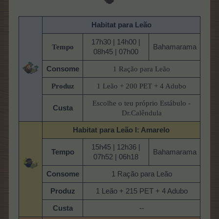
Habitat para Leão
17h30 | 14h00 |
Tempo
Bahamarama
08h45 | 07h00
Consome
1 Ração para Leão
Produz
1 Leão + 200 PET + 4 Adubo
Escolhe o teu próprio Estábulo -
Custa
Dr.Calêndula
Habitat para Leão
I: Amarelo
15h45 | 12h36 |
Tempo
Bahamarama
07h52 | 06h18
Consome
1 Ração para Leão
Produz
1 Leão + 215 PET + 4 Adubo
Custa
--