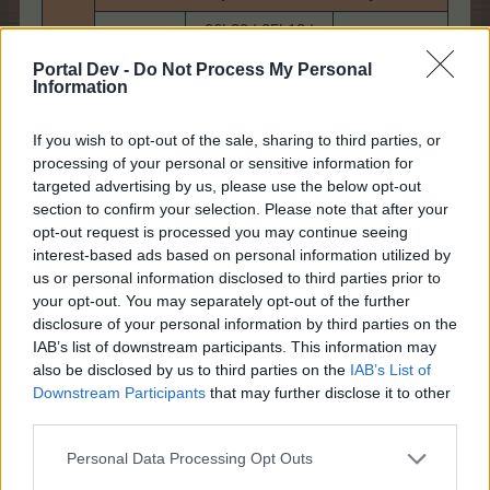
06h30 | 05h12 |
Tempo
Bahamarama
03h15 | 02h36
Portal Dev -
Do Not Process My Personal
Information
Consome
1 Ração de Polvo
Produz
2 Polvo + 330 PET + 2 Adubo
If you wish to opt-out of the sale, sharing to third parties, or
processing of your personal or sensitive information for
Obtêm-se nos Estábulos
Custa
targeted advertising by us, please use the below opt-out
Misteriosos
​
section to confirm your selection. Please note that after your
opt-out request is processed you may continue seeing
interest-based ads based on personal information utilized by
us or personal information disclosed to third parties prior to
......
your opt-out. You may separately opt-out of the further
Imagem
Nome
PE
Contravalor
disclosure of your personal information by third parties on the
IAB’s list of downstream participants. This information may
Polvo
-
2.625 MC
also be disclosed by us to third parties on the
IAB’s List of
Downstream Participants
that may further disclose it to other
third parties.
12 Novembro 2018
Personal Data Processing Opt Outs
hugolemos
aprova isto.