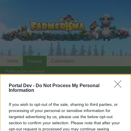
Início
Calendário
Fóruns
Publicações recentes
Portal Dev -
Do Not Process My Personal
Fóruns
...
Secção da bola de cristal
Canto da Fofoca
Information
Membros Que Aprovaram a
Mensagem #6825
If you wish to opt-out of the sale, sharing to third parties, or
processing of your personal or sensitive information for
targeted advertising by us, please use the below opt-out
Caro jogador,
section to confirm your selection. Please note that after your
opt-out request is processed you may continue seeing