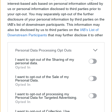
Se queres estar ativamente envolvido no Fórum e
interest-based ads based on personal information utilized by
participar nas nossas discussões, ou se queres
us or personal information disclosed to third parties prior to
começar o teu próprio tópico ou escrever uma
your opt-out. You may separately opt-out of the further
mensagem, tens de fazer login no jogo primeiro.
disclosure of your personal information by third parties on the
Por favor, certifica-te de que te registas se não
IAB’s list of downstream participants. This information may
tens uma conta no jogo. Estamos à espera da tua
also be disclosed by us to third parties on the
IAB’s List of
próxima visita ao Fórum!
„Joga aqui“
Downstream Participants
that may further disclose it to other
third parties.
Tópico:
Canto da Fofoca
AugustaMoreira1958
19 Junho 2024
Personal Data Processing Opt Outs
Habitante do fórum
, Feminino, 67
Mensagens:
227
Gostos recebidos:
151
Pontos de Troféu:
250
I want to opt-out of the Sharing of my
personal data.
Opted In
fatuxxa
14 Junho 2024
Coronel
, Feminino
I want to opt-out of the Sale of my
Mensagens:
2,402
Gostos recebidos:
244
Pontos de Troféu:
2,500
Personal Data.
Opted In
AMORANEGRA
27 Maio 2024
Embaixador
I want to opt-out of processing my
Mensagens:
1,396
Gostos recebidos:
1,589
Pontos de Troféu:
Personal Data for Targeted Advertising.
1,550
Opted In
nelitadabendeira
27 Maio 2024
I want to opt-out of Collection, Use,