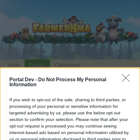
Início
Calendário
Fóruns
Publicações recentes
Portal Dev -
Do Not Process My Personal
Information
Fóruns
...
Arquivo: vários
Feedback
Rainha do Carnaval
If you wish to opt-out of the sale, sharing to third parties, or
Membros Que Aprovaram a
processing of your personal or sensitive information for
Mensagem #4
targeted advertising by us, please use the below opt-out
section to confirm your selection. Please note that after your
opt-out request is processed you may continue seeing
Caro jogador,
interest-based ads based on personal information utilized by
us or personal information disclosed to third parties prior to