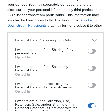
Se queres estar ativamente envolvido no Fórum e
your opt-out. You may separately opt-out of the further
participar nas nossas discussões, ou se queres
disclosure of your personal information by third parties on the
começar o teu próprio tópico ou escrever uma
IAB’s list of downstream participants. This information may
mensagem, tens de fazer login no jogo primeiro.
also be disclosed by us to third parties on the
IAB’s List of
Por favor, certifica-te de que te registas se não
Downstream Participants
that may further disclose it to other
tens uma conta no jogo. Estamos à espera da tua
third parties.
próxima visita ao Fórum!
„Joga aqui“
Personal Data Processing Opt Outs
Tópico:
Feedback
Rainha do Carnaval
lena196363
18 Fevereiro 2024
I want to opt-out of the Sharing of my
personal data.
Autor activo
, Feminino, <
Opted In
Mensagens:
120
Gostos recebidos:
69
Pontos de Troféu:
130
I want to opt-out of the Sale of my
seleypt
18 Fevereiro 2024
Personal Data.
Promessa
Opted In
Mensagens:
68
Gostos recebidos:
63
Pontos de Troféu:
70
I want to opt-out of processing my
Josefilosofo
18 Fevereiro 2024
Personal Data for Targeted Advertising.
Opted In
Semi-deus
, Masculino, <
Mensagens:
1,776
Gostos recebidos:
3,894
Pontos de Troféu:
2,000
I want to opt-out of Collection, Use,
Retention, Sale, and/or Sharing of my
Personal Data that Is Unrelated with the
secapipas
18 Fevereiro 2024