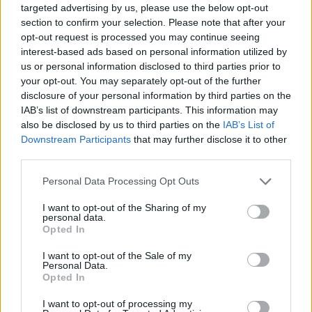
Se queres estar ativamente envolvido no Fórum e
targeted advertising by us, please use the below opt-out
participar nas nossas discussões, ou se queres
section to confirm your selection. Please note that after your
começar o teu próprio tópico ou escrever uma
opt-out request is processed you may continue seeing
mensagem, tens de fazer login no jogo primeiro.
interest-based ads based on personal information utilized by
Por favor, certifica-te de que te registas se não
us or personal information disclosed to third parties prior to
tens uma conta no jogo. Estamos à espera da tua
your opt-out. You may separately opt-out of the further
próxima visita ao Fórum!
„Joga aqui“
disclosure of your personal information by third parties on the
IAB’s list of downstream participants. This information may
Tópico:
Diário da mandacovisk
also be disclosed by us to third parties on the
IAB’s List of
-luzinha59-
8 Março 2018
Downstream Participants
that may further disclose it to other
Utilizador habitual
, Feminino
third parties.
Mensagens:
198
Gostos recebidos:
366
Pontos de Troféu:
220
Personal Data Processing Opt Outs
Analu
15 Fevereiro 2018
Guest
, Feminino
I want to opt-out of the Sharing of my
Mensagens:
5,984
Gostos recebidos:
3,270
Pontos de Troféu:
personal data.
6,000
Opted In
@aaaaaaline
15 Fevereiro 2018
I want to opt-out of the Sale of my
Personal Data.
Guest
, Feminino
Opted In
Mensagens:
16,063
Gostos recebidos:
6,117
Pontos de Troféu:
6,000
I want to opt-out of processing my