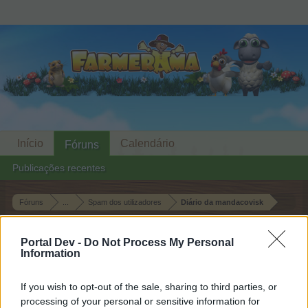
Início
Calendário
Fóruns
Publicações recentes
Fóruns
...
Spam dos utilizadores
Diário da mandacovisk
Membros Que Aprovaram a
Portal Dev -
Do Not Process My Personal
Mensagem #4
Information
Caro jogador,
If you wish to opt-out of the sale, sharing to third parties, or
processing of your personal or sensitive information for