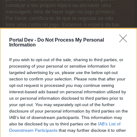
começar o teu próprio tópico ou escrever uma
mensagem, tens de fazer login no jogo primeiro.
Por favor, certifica-te de que te registas se não
tens uma conta no jogo. Estamos à espera da tua
próxima visita ao Fórum!
„Joga aqui“
Portal Dev -
Do Not Process My Personal
Links Gerais
Information
Início
If you wish to opt-out of the sale, sharing to third parties, or
Fóruns
processing of your personal or sensitive information for
Membros destacados
targeted advertising by us, please use the below opt-out
Actividade recente
section to confirm your selection. Please note that after your
opt-out request is processed you may continue seeing
Iniciar sessão ou registar
interest-based ads based on personal information utilized by
us or personal information disclosed to third parties prior to
Ajuda
your opt-out. You may separately opt-out of the further
disclosure of your personal information by third parties on the
Lista do Fórum
IAB’s list of downstream participants. This information may
also be disclosed by us to third parties on the
IAB’s List of
Regras da casa
Downstream Participants
that may further disclose it to other
Regras da casa
third parties.