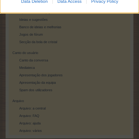
Data Deletion
Data Access
Privacy Policy
Jogos de fórum oficiais
Opiniões sobre o jogo
Ideias e sugestões
Banco de ideias e melhorias
Jogos de fórum
Secção da bola de cristal
Canto do usuário
Canto da conversa
Mediateca
Apresentação dos jogadores
Apresentação da equipa
Spam dos utilizadores
Arquivo
Arquivo: a central
Arquivo: FAQ
Arquivo: ajuda
Arquivo: vários