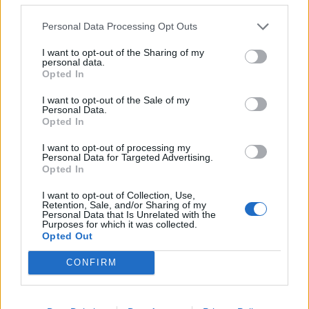
Oficial
Personal Data Processing Opt Outs
Anúncios oficiais
Anúncios técnicos
I want to opt-out of the Sharing of my
personal data.
Eventos
Opted In
Blog dos programadores
I want to opt-out of the Sale of my
FAQ sobre o jogo
Personal Data.
Opted In
Índice/Descrições
FAQ do jogo
I want to opt-out of processing my
FAQ de eventos
Personal Data for Targeted Advertising.
Opted In
FAQ técnicas
FAQ de pagamentos
I want to opt-out of Collection, Use,
Retention, Sale, and/or Sharing of my
Ajuda
Personal Data that Is Unrelated with the
Purposes for which it was collected.
Problemas gerais
Opted Out
Problemas técnicos
CONFIRM
Principiantes
Utilizadores+Jogo
Pesquisa de amigos