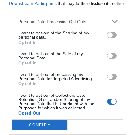
Downstream Participants
that may further disclose it to other
25 Agosto 2014
Respostas:
0
third parties.
InOff
InOff
25 Agosto 2014
Respostas:
0
Personal Data Processing Opt Outs
Almada
I want to opt-out of the Sharing of my
ALMADA
personal data.
27 Agosto 2014
Respostas:
0
Opted In
Heliana
Heliana
I want to opt-out of the Sale of my
27 Agosto 2014
Respostas:
0
Personal Data.
isahrocha
Opted In
isahrocha
27 Agosto 2014
Respostas:
0
I want to opt-out of processing my
Personal Data for Targeted Advertising.
Dany-X88
Opted In
Dany-X88
3 Setembro 2014
Respostas:
0
I want to opt-out of Collection, Use,
FAQ's Técnicas:
Retention, Sale, and/or Sharing of my
NinaClara
Personal Data that Is Unrelated with the
10 Setembro 2014
Respostas:
0
Purposes for which it was collected.
FAQ: Códigos de Promoção
Opted Out
InOff
30 Setembro 2014
Respostas:
4
CONFIRM
Oferta de assinaturas
valmello1