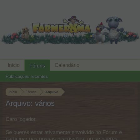
Início
Calendário
Fóruns
Publicações recentes
Início
Fóruns
Arquivo
Arquivo: vários
Caro jogador,
Se queres estar ativamente envolvido no Fórum e
participar nas nossas discussões, ou se queres