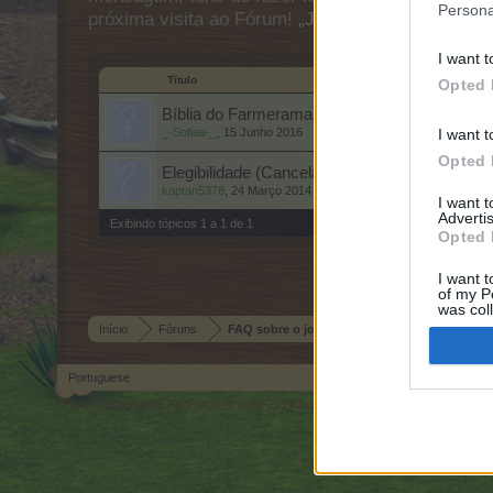
Persona
próxima visita ao Fórum!
„Joga aqui“
I want t
Título
Opted 
Bíblia do Farmerama
_-Sofiaa-_
,
15 Junho 2016
I want t
Opted 
Elegibilidade (Cancelamento de contas dos pa
kaptan5378
,
24 Março 2014
I want 
Advertis
Exibindo tópicos 1 a 1 de 1
Opted 
I want t
of my P
was col
Opted 
Início
Fóruns
FAQ sobre o jogo
Portuguese
Forum software by XenForo
© 2010-2019 XenForo Ltd.
Forum software by X
®