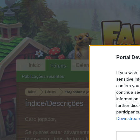
Portal De
Início
Calendário
Fóruns
If you wish 
Publicações recentes
sensitive in
confirm you
continue se
Início
Fóruns
FAQ sobre o jogo
information 
Índice/Descrições
further disc
participants
Downstream 
Caro jogador,
Se queres estar ativamente envolvido no Fórum e
mensagem, tens de fazer login no jogo primeiro. 