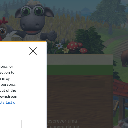
sonal or
ection to
ou may
 personal
out of the
 downstream
B’s List of
 teu próprio tópico ou escrever uma
onta no jogo. Estamos à espera da tua