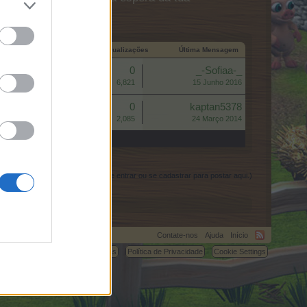
a de Início ↓
Respostas
Visualizações
Última Mensagem
Respostas:
0
_-Sofiaa-_
Visualizações:
6,821
15 Junho 2016
Respostas:
0
kaptan5378
Visualizações:
2,085
24 Março 2014
(Você deve entrar ou se cadastrar para postar aqui.)
Contate-nos
Ajuda
Início
C.
Termos e Regras
Política de Privacidade
Cookie Settings