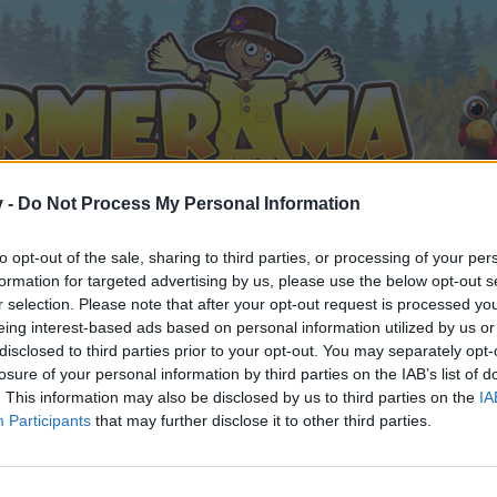
v -
Do Not Process My Personal Information
to opt-out of the sale, sharing to third parties, or processing of your per
formation for targeted advertising by us, please use the below opt-out s
r selection. Please note that after your opt-out request is processed y
eing interest-based ads based on personal information utilized by us or
disclosed to third parties prior to your opt-out. You may separately opt-
losure of your personal information by third parties on the IAB’s list of
. This information may also be disclosed by us to third parties on the
IA
Participants
that may further disclose it to other third parties.
 participar nas nossas discussões, ou se queres começar o
Por favor, certifica-te de que te registas se não tens uma c