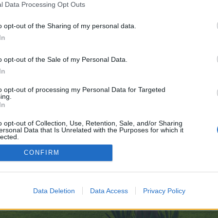
l Data Processing Opt Outs
o opt-out of the Sharing of my personal data.
Dat
In
o opt-out of the Sale of my Personal Data.
In
íses sujeitos a embargo)
to opt-out of processing my Personal Data for Targeted
ing.
In
Opções de Exibição de Tópicos
o opt-out of Collection, Use, Retention, Sale, and/or Sharing
ersonal Data that Is Unrelated with the Purposes for which it
lected.
Out
CONFIRM
enForo™
©2010-2015 XenForo Ltd.
XenForo
Add-ons by Brivium
™ © 2012-2026 Brivium LL
Data Deletion
Data Access
Privacy Policy